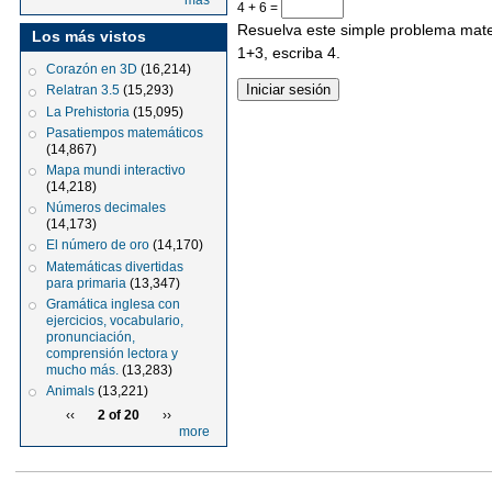
más
4 + 6 =
Resuelva este simple problema matem
Los más vistos
1+3, escriba 4.
Corazón en 3D
(16,214)
Relatran 3.5
(15,293)
La Prehistoria
(15,095)
Pasatiempos matemáticos
(14,867)
Mapa mundi interactivo
(14,218)
Números decimales
(14,173)
El número de oro
(14,170)
Matemáticas divertidas
para primaria
(13,347)
Gramática inglesa con
ejercicios, vocabulario,
pronunciación,
comprensión lectora y
mucho más.
(13,283)
Animals
(13,221)
‹‹
2 of 20
››
more