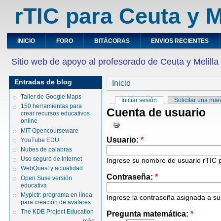
rTIC para Ceuta y M
INICIO
FORO
BITÁCORAS
ENVIOS RECIENTES
Sitio web de apoyo al profesorado de Ceuta y Melilla
Entradas de blog
Inicio
Taller de Google Maps
Iniciar sesión
Solicitar una nu
150 herramientas para
Cuenta de usuario
crear recursos educativos
online
MIT Opencourseware
Usuario:
*
YouTube EDU
Nubes de palabras
Uso seguro de Internet
Ingrese su nombre de usuario rTIC p
WebQuest y actualidad
Contraseña:
*
Open Suse versión
educativa
Mypictr: programa en línea
Ingrese la contraseña asignada a s
para creación de avatares
The KDE Project Education
Pregunta matemática:
*