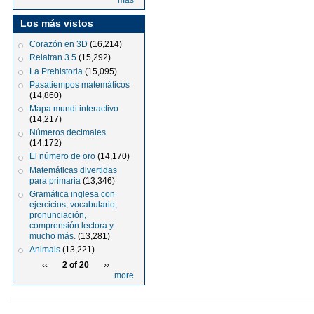
más
Los más vistos
Corazón en 3D
(16,214)
Relatran 3.5
(15,292)
La Prehistoria
(15,095)
Pasatiempos matemáticos
(14,860)
Mapa mundi interactivo
(14,217)
Números decimales
(14,172)
El número de oro
(14,170)
Matemáticas divertidas
para primaria
(13,346)
Gramática inglesa con
ejercicios, vocabulario,
pronunciación,
comprensión lectora y
mucho más.
(13,281)
Animals
(13,221)
‹‹
2 of 20
››
more