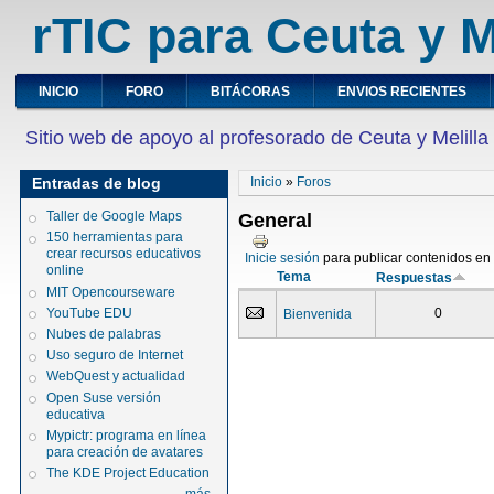
rTIC para Ceuta y M
INICIO
FORO
BITÁCORAS
ENVIOS RECIENTES
Sitio web de apoyo al profesorado de Ceuta y Melilla
Entradas de blog
Inicio
»
Foros
Taller de Google Maps
General
150 herramientas para
crear recursos educativos
Inicie sesión
para publicar contenidos en e
online
Tema
Respuestas
MIT Opencourseware
YouTube EDU
0
Bienvenida
Nubes de palabras
Uso seguro de Internet
WebQuest y actualidad
Open Suse versión
educativa
Mypictr: programa en línea
para creación de avatares
The KDE Project Education