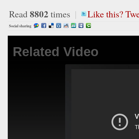
8802
Read
times
|
Like this? Twe
Social sharing
Related
Video