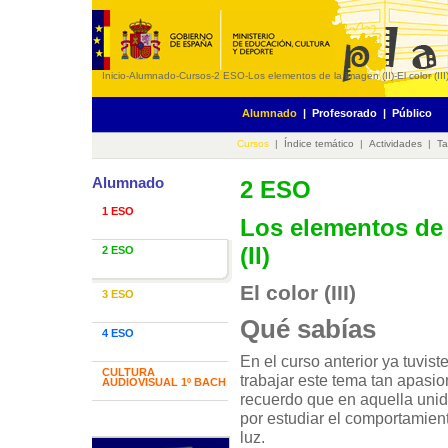
Inicio
-
Alumnado
-
Cursos
-
2 ESO
-
Los elementos de la imagen (II)
-
El color (III
Alumnado
|
Profesorado
|
Público
Cursos
|
Índice temático
|
Actividades
|
Ta
Alumnado
2 ESO
1 ESO
Los elementos de
(II)
2 ESO
El color (III)
3 ESO
Qué sabías
4 ESO
En el curso anterior ya tuvist
CULTURA
trabajar este tema tan apasio
AUDIOVISUAL 1º BACH
recuerdo que en aquella un
por estudiar el comportamien
luz.