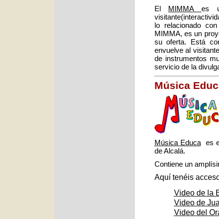
El
MIMMA
es u
visitante(interactiv
lo relacionado co
MIMMA, es un proyec
su oferta. Está c
envuelve al visitan
de instrumentos mu
servicio de la divul
Música Educ
Música Educa
es el
de Alcalá.
Contiene un amplísi
Aquí tenéis acceso
Video de la B
Video de Jua
Video del O