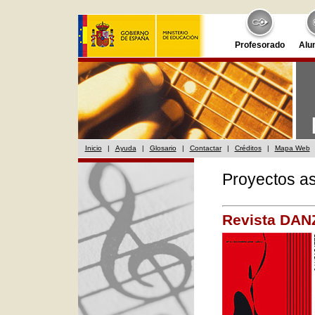
Profesorado
Alu
Inicio
|
Ayuda
|
Glosario
|
Contactar
|
Créditos
|
Mapa Web
Proyectos a
Revista DA