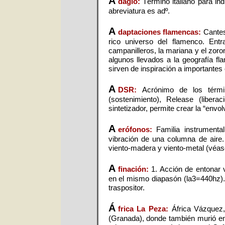
A
dagio:
Término italiano para in
abreviatura es adº.
A
daptaciones flamencas:
Cantes
rico universo del flamenco. Entra
campanilleros, la mariana y el zor
algunos llevados a la geografía fl
sirven de inspiración a importantes
A
DSR:
Acrónimo de los términ
(sostenimiento), Release (liber
sintetizador, permite crear la “envo
A
erófonos:
Familia instrumenta
vibración de una columna de aire. 
viento-madera y viento-metal (véas
A
finación:
1. Acción de entonar 
en el mismo diapasón (la3=440hz). 
traspositor.
Á
frica La Peza:
África Vázquez
(Granada), donde también murió en 