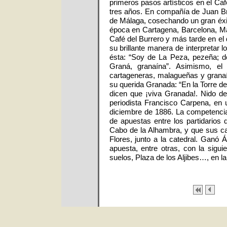
primeros pasos artísticos en el Ca
tres años. En compañía de Juan Br
de Málaga, cosechando un gran éxit
época en Cartagena, Barcelona, Mad
Café del Burrero y más tarde en el 
su brillante manera de interpretar
ésta: “Soy de La Peza, pezeña; d
Graná, granaína”. Asimismo, el
cartageneras, malagueñas y granaí
su querida Granada: “En la Torre d
dicen que ¡viva Granada!. Nido de 
periodista Francisco Carpena, en u
diciembre de 1886. La competencia 
de apuestas entre los partidarios
Cabo de la Alhambra, y que sus ca
Flores, junto a la catedral. Ganó 
apuesta, entre otras, con la sigui
suelos, Plaza de los Aljibes…, en la