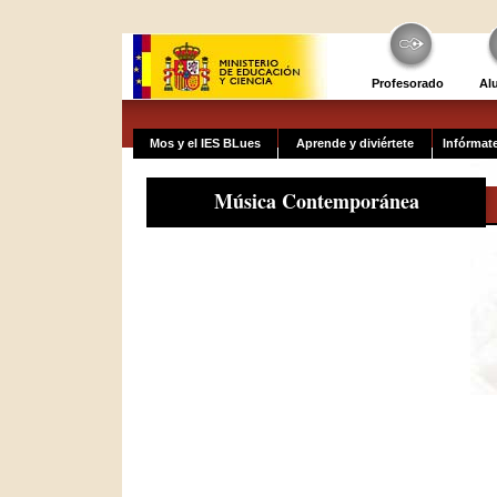
Profesorado
Al
Mos y el IES BLues
Aprende y diviértete
Infórmat
Música Contemporánea