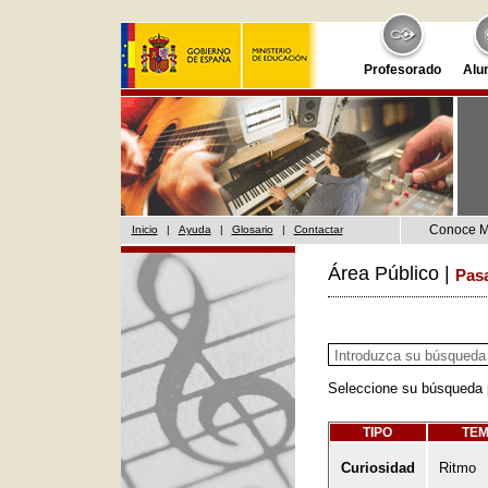
Profesorado
Alu
Conoce 
Inicio
|
Ayuda
|
Glosario
|
Contactar
Área Público |
Pas
Seleccione su búsqueda p
TIPO
TE
Curiosidad
Ritmo