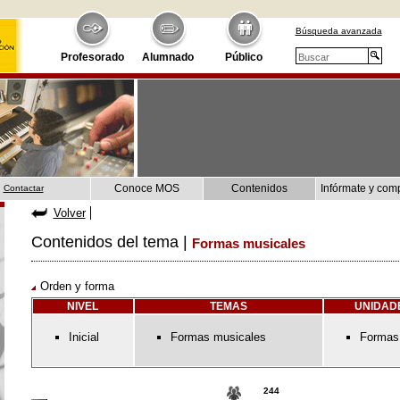
Búsqueda avanzada
Profesorado
Alumnado
Público
Conoce MOS
Contenidos
Infórmate y com
Contactar
Volver
Contenidos del tema |
Formas musicales
Orden y forma
NIVEL
TEMAS
UNIDAD
Inicial
Formas musicales
Formas
244