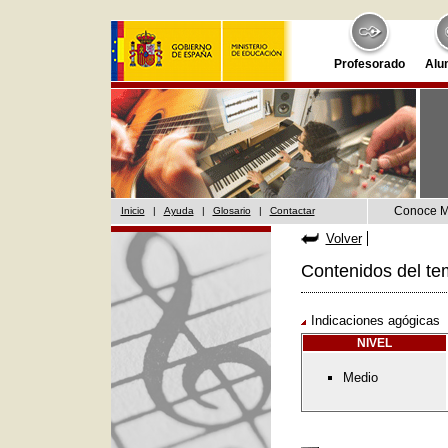
Profesorado
Alu
Conoce 
Inicio
|
Ayuda
|
Glosario
|
Contactar
Volver
Contenidos del te
Indicaciones agógicas
NIVEL
Medio