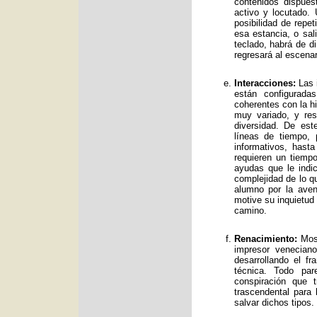
contenidos dispue
activo y locutado.
posibilidad de repet
esa estancia, o sal
teclado, habrá de d
regresará al escenar
Interacciones:
Las i
están configurad
coherentes con la hi
muy variado, y res
diversidad. De es
líneas de tiempo, 
informativos, has
requieren un tiemp
ayudas que le indic
complejidad de lo qu
alumno por la avent
motive su inquietud
camino.
Renacimiento:
Mos 
impresor venecian
desarrollando el f
técnica. Todo par
conspiración que t
trascendental para
salvar dichos tipos.