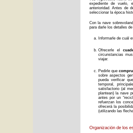
expediente de vuelo, e
anterioridad. Antes de 
seleccionar la época histó
Con la nave sobrevolan
para darle los detalles de
Informarle de cuál e
Ofrecerle el
cuad
circunstancias mus
viajar.
Pedirle que
comprue
sobre aspectos gene
pueda verificar qu
temporal, principa
satisfactorio (al 
plantean) la nave p
antes por un “reci
refuerzan los conc
ofrecerá la posibil
(utilizando las flec
Organización de los e