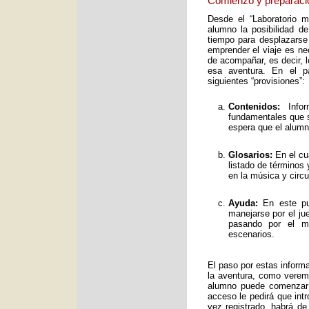
Comienzo y preparaci
Desde el “Laboratorio 
alumno la posibilidad de
tiempo para desplazarse
emprender el viaje es ne
de acompañar, es decir, 
esa aventura. En el pa
siguientes “provisiones”:
Contenidos:
Infor
fundamentales que s
espera que el alumno
Glosarios:
En el cu
listado de términos
en la música y circ
Ayuda:
En este pun
manejarse por el ju
pasando por el mo
escenarios.
El paso por estas inform
la aventura, como verem
alumno puede comenzar 
acceso le pedirá que int
vez registrado, habrá de 