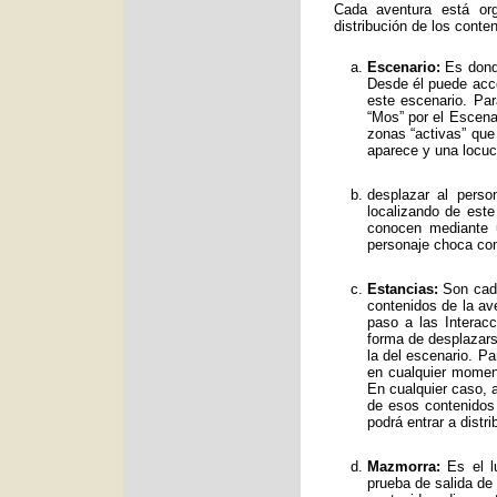
Cada aventura está org
distribución de los conte
Escenario:
Es donde
Desde él puede acce
este escenario. Par
“Mos” por el Escenar
zonas “activas” qu
aparece y una locuc
desplazar al perso
localizando de est
conocen mediante 
personaje choca con
Estancias:
Son cada
contenidos de la av
paso a las Interac
forma de desplazars
la del escenario. Pa
en cualquier moment
En cualquier caso, a
de esos contenidos
podrá entrar a distr
Mazmorra:
Es el lu
prueba de salida de