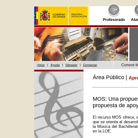
Profesorado
Alu
Conoce 
Inicio
|
Ayuda
|
Glosario
|
Contactar
Área Público |
Apr
MOS: Una propuest
propuesta de apoy
El recurso MOS ofrece, e
que se orienta al desarr
la Música del Bachillera
en la LOE.