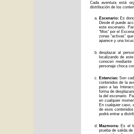
Cada aventura está org
distribución de los conte
Escenario:
Es donde
Desde él puede acce
este escenario. Par
“Mos” por el Escenar
zonas “activas” qu
aparece y una locuc
desplazar al perso
localizando de est
conocen mediante 
personaje choca con
Estancias:
Son cada
contenidos de la av
paso a las Interac
forma de desplazars
la del escenario. Pa
en cualquier moment
En cualquier caso, a
de esos contenidos
podrá entrar a distr
Mazmorra:
Es el lu
prueba de salida de