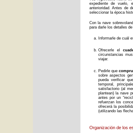
expediente de vuelo, e
anterioridad. Antes de 
seleccionar la época histó
Con la nave sobrevolan
para darle los detalles de
Informarle de cuál e
Ofrecerle el
cuad
circunstancias mus
viajar.
Pedirle que
comprue
sobre aspectos gene
pueda verificar qu
temporal, principa
satisfactorio (al 
plantean) la nave p
antes por un “reci
refuerzan los conc
ofrecerá la posibil
(utilizando las flec
Organización de los e