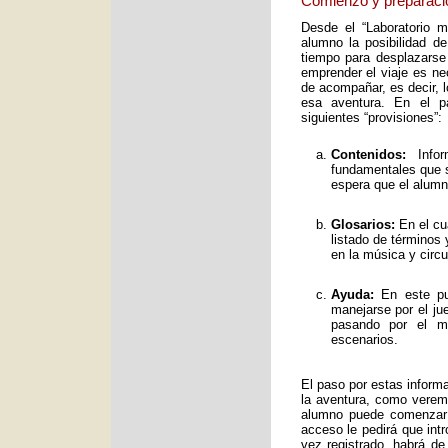
Comienzo y preparaci
Desde el “Laboratorio 
alumno la posibilidad de
tiempo para desplazarse
emprender el viaje es ne
de acompañar, es decir, 
esa aventura. En el pa
siguientes “provisiones”:
Contenidos:
Infor
fundamentales que s
espera que el alumno
Glosarios:
En el cu
listado de términos
en la música y circ
Ayuda:
En este pun
manejarse por el ju
pasando por el mo
escenarios.
El paso por estas inform
la aventura, como verem
alumno puede comenzar 
acceso le pedirá que int
vez registrado, habrá de 