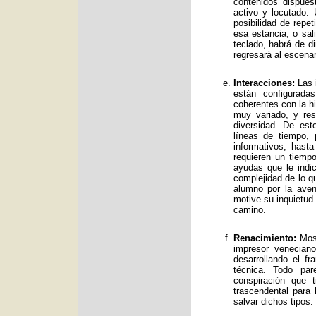
contenidos dispue
activo y locutado.
posibilidad de repet
esa estancia, o sal
teclado, habrá de d
regresará al escenar
Interacciones:
Las i
están configurad
coherentes con la hi
muy variado, y res
diversidad. De es
líneas de tiempo, 
informativos, has
requieren un tiemp
ayudas que le indic
complejidad de lo qu
alumno por la avent
motive su inquietud
camino.
Renacimiento:
Mos 
impresor venecian
desarrollando el f
técnica. Todo par
conspiración que t
trascendental para
salvar dichos tipos.