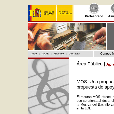
Profesorado
Alu
Conoce 
Inicio
|
Ayuda
|
Glosario
|
Contactar
Área Público |
Apr
MOS: Una propuest
propuesta de apoy
El recurso MOS ofrece, e
que se orienta al desarr
la Música del Bachillera
en la LOE.