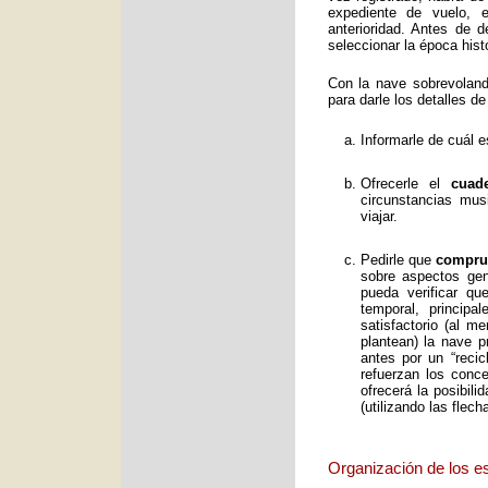
expediente de vuelo, e
anterioridad. Antes de 
seleccionar la época histó
Con la nave sobrevolan
para darle los detalles de
Informarle de cuál e
Ofrecerle el
cuad
circunstancias mus
viajar.
Pedirle que
comprue
sobre aspectos gene
pueda verificar qu
temporal, principa
satisfactorio (al 
plantean) la nave p
antes por un “reci
refuerzan los conc
ofrecerá la posibil
(utilizando las flec
Organización de los e