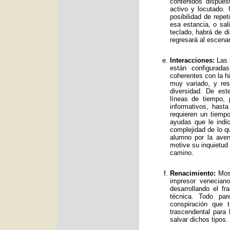
contenidos dispue
activo y locutado.
posibilidad de repet
esa estancia, o sal
teclado, habrá de d
regresará al escenar
Interacciones:
Las i
están configurad
coherentes con la hi
muy variado, y res
diversidad. De es
líneas de tiempo, 
informativos, has
requieren un tiemp
ayudas que le indic
complejidad de lo qu
alumno por la avent
motive su inquietud
camino.
Renacimiento:
Mos 
impresor venecian
desarrollando el f
técnica. Todo par
conspiración que t
trascendental para
salvar dichos tipos.