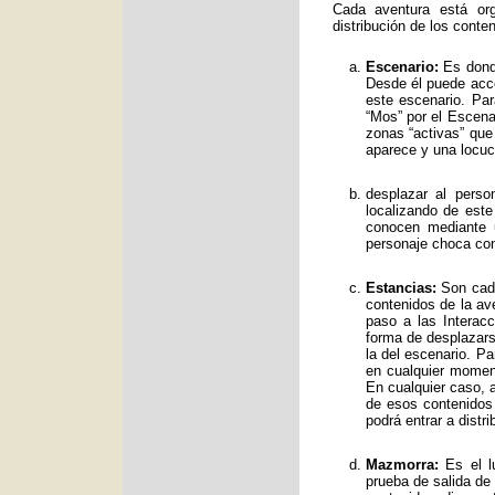
Cada aventura está org
distribución de los conte
Escenario:
Es donde
Desde él puede acce
este escenario. Par
“Mos” por el Escenar
zonas “activas” qu
aparece y una locuc
desplazar al perso
localizando de est
conocen mediante 
personaje choca con
Estancias:
Son cada
contenidos de la av
paso a las Interac
forma de desplazars
la del escenario. Pa
en cualquier moment
En cualquier caso, a
de esos contenidos
podrá entrar a distr
Mazmorra:
Es el lu
prueba de salida de