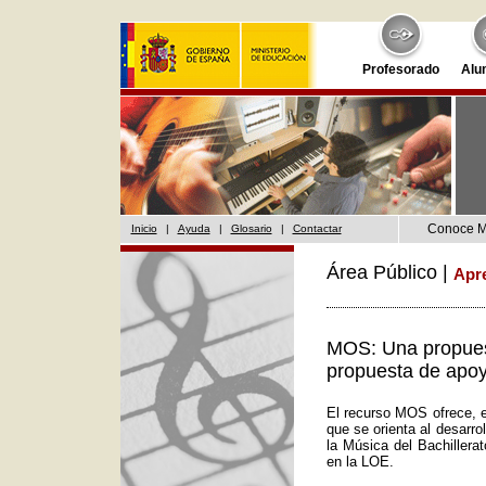
Profesorado
Alu
Conoce 
Inicio
|
Ayuda
|
Glosario
|
Contactar
Área Público |
Apr
MOS: Una propuest
propuesta de apoy
El recurso MOS ofrece, e
que se orienta al desarr
la Música del Bachillera
en la LOE.