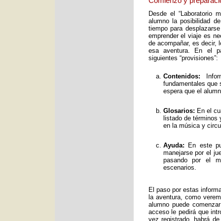
Comienzo y preparaci
Desde el “Laboratorio 
alumno la posibilidad de
tiempo para desplazarse
emprender el viaje es ne
de acompañar, es decir, 
esa aventura. En el pa
siguientes “provisiones”:
Contenidos:
Infor
fundamentales que s
espera que el alumno
Glosarios:
En el cu
listado de términos
en la música y circ
Ayuda:
En este pun
manejarse por el ju
pasando por el mo
escenarios.
El paso por estas inform
la aventura, como verem
alumno puede comenzar 
acceso le pedirá que int
vez registrado, habrá de 