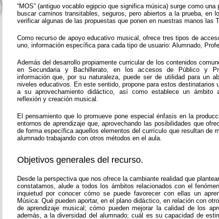
“MOS” (antiguo vocablo egipcio que significa música) surge como una 
buscar caminos transitables, seguros, pero abiertos a la prueba, en 
verificar algunas de las propuestas que ponen en nuestras manos las T
Como recurso de apoyo educativo musical, ofrece tres tipos de acces
uno, información específica para cada tipo de usuario: Alumnado, Prof
Además del desarrollo propiamente curricular de los contenidos comun
en Secundaria y Bachillerato, en los accesos de Público y Pr
información que, por su naturaleza, puede ser de utilidad para un 
niveles educativos. En este sentido, propone para estos destinatarios
a su aprovechamiento didáctico, así como establece un ámbito a
reflexión y creación musical.
El pensamiento que lo promueve pone especial énfasis en la producc
entornos de aprendizaje que, aprovechando las posibilidades que ofre
de forma específica aquellos elementos del currículo que resultan de ma
alumnado trabajando con otros métodos en el aula.
Objetivos generales del recurso.
Desde la perspectiva que nos ofrece la cambiante realidad que plante
constatamos, alude a todos los ámbitos relacionados con el fenóme
inquietud por conocer cómo se puede favorecer con ellas un aprend
Música: Qué pueden aportar, en el plano didáctico, en relación con ot
de aprendizaje musical; cómo pueden mejorar la calidad de los apr
además, a la diversidad del alumnado; cuál es su capacidad de esti