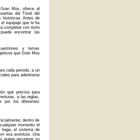
 Gran Mos, ofrece al
 puertas del Túnel del
 históricas. Antes de
 el equipaje que le ha
ra completar con éxito
 puede encontrar las
uestiones y temas
bjetivos que Gran Mos
ra cada periodo, a un
ciales para adentrarse
ión que precisa para
enturas, a las reglas,
 por los diferentes
nicialmente; dentro de
 cualquier momento el
 haga, el sistema de
ivir esa aventura. Una
si quiere recuperar su