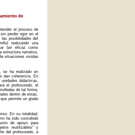
eamiento de
ntender el proceso de
sin perder rigor en el
las posibilidades del
ollo) realizando una
tar tan eficaz como
a estructura narrativa,
de situaciones vividas
, se ha realizado un
es dan coherencia. En
s unidades didácticas,
ra el profesorado, el
rolladas de tal forma,
ales dentro de estas,
 que permite un grado
rso: En su totalidad,
omo ha sido concebido
curso de apoyo para
tos reutilizables” y
rte del profesorado, a