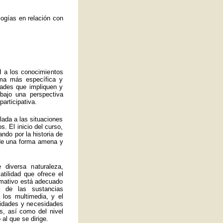
ogías en relación con
d a los conocimientos
rma más específica y
idades que impliquen y
bajo una perspectiva
articipativa.
ulada a las situaciones
. El inicio del curso,
ando por la historia de
a de una forma amena y
 diversa naturaleza,
atilidad que ofrece el
ormativo está adecuado
 de las sustancias
 los multimedia, y el
lidades y necesidades
s, así como del nivel
al que se dirige.