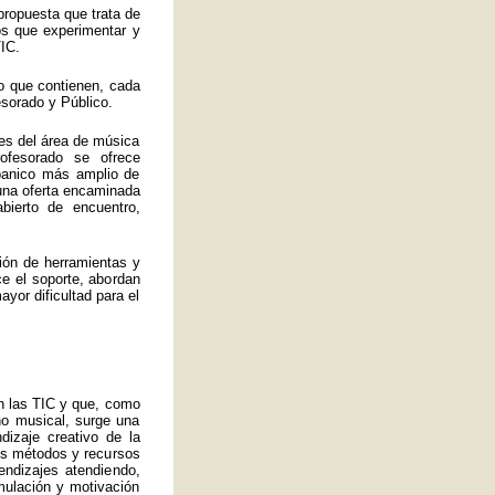
propuesta que trata de
los que experimentar y
IC.
o que contienen, cada
esorado y Público.
es del área de música
ofesorado se ofrece
abanico más amplio de
 una oferta encaminada
bierto de encuentro,
ión de herramientas y
ce el soporte, abordan
yor dificultad para el
an las TIC y que, como
no musical, surge una
izaje creativo de la
ros métodos y recursos
endizajes atendiendo,
mulación y motivación