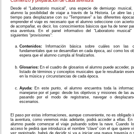
Comienzo y preparación de cada aventura
Desde el “Laboratorio musical”, una especie de demiurgo musical,
alumno la posibilidad de viajar a través de la Historia. Le abre las
tiempo para desplazarse con su “Temponave” a las diferentes épocas
emprender el viaje es necesario que el alumno seleccione con acierto
de acompañar, es decir, los conocimientos básicos que ha de tener pa
esa aventura. En el panel informativo del “Laboratorio musical”
siguientes “provisiones”:
Contenidos:
Información básica sobre cuáles son las c
fundamentales que se desarrollan en cada época, así como los o
espera que el alumno cumpla al finalizarlos.
Glosarios:
En el cuadro de glosarios el alumno puede acceder, pa
listado de términos y conceptos musicales que le resultarán esen
en la música y circunstancias de cada época.
Ayuda:
En este punto, el alumno encuentra toda la informac
manejarse por el juego: desde los objetivos y misiones de las av
pasando por el modo de registrarse, navegar o desplazarse
escenarios.
El paso por estas informaciones, aunque conveniente, no es obligado i
la aventura, como veremos más adelante, podrá acceder a ellas. En
alumno puede comenzar el viaje pulsando sobre la nave. Cuando lo
acceso le pedirá que introduzca el nombre “clave” con el que quiere v
vez registrado, habrá de decidir si va a iniciar una nueva travesía o 