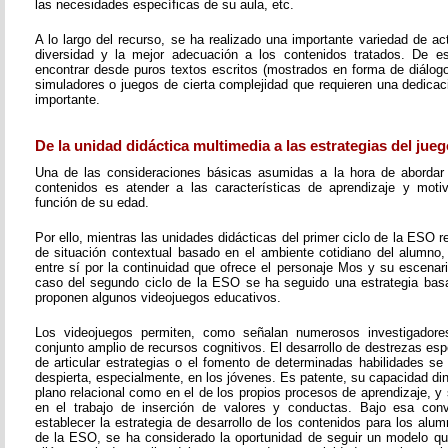
las necesidades específicas de su aula, etc.
A lo largo del recurso, se ha realizado una importante variedad de a
diversidad y la mejor adecuación a los contenidos tratados. De 
encontrar desde puros textos escritos (mostrados en forma de diálogo,
simuladores o juegos de cierta complejidad que requieren una dedicac
importante.
De la unidad didáctica multimedia a las estrategias del jueg
Una de las consideraciones básicas asumidas a la hora de abordar 
contenidos es atender a las características de aprendizaje y moti
función de su edad.
Por ello, mientras las unidades didácticas del primer ciclo de la ESO
de situación contextual basado en el ambiente cotidiano del alumno,
entre sí por la continuidad que ofrece el personaje Mos y su escenari
caso del segundo ciclo de la ESO se ha seguido una estrategia bas
proponen algunos videojuegos educativos.
Los videojuegos permiten, como señalan numerosos investigadores
conjunto amplio de recursos cognitivos. El desarrollo de destrezas esp
de articular estrategias o el fomento de determinadas habilidades se
despierta, especialmente, en los jóvenes. Es patente, su capacidad di
plano relacional como en el de los propios procesos de aprendizaje, 
en el trabajo de inserción de valores y conductas. Bajo esa conv
establecer la estrategia de desarrollo de los contenidos para los alu
de la ESO, se ha considerado la oportunidad de seguir un modelo q