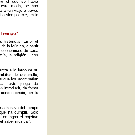
obre el que se había
e este modo, se han
ria (un viaje a través
ha sido posible, en la
l Tiempo”
s históricas. En él, el
de la Música, a partir
io-económicos de cada
a, la religión... son
ntra a lo largo de su
mbitos de desarrollo,
tos que los acompañan
ida, este juego de
n introducir, de forma
 consecuencia, en la
e a la nave del tiempo
que ha cumplir. Sólo
de lograr el objetivo
el saber musical”.