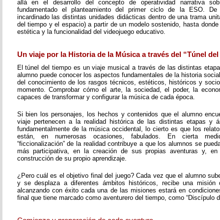
allá en el desarrollo del concepto de operatividad narrativa s
fundamentado el planteamiento del primer ciclo de la ESO. D
incardinado las distintas unidades didácticas dentro de una trama unita
del tiempo y el espacio) a partir de un modelo sostenido, hasta donde 
estética y la funcionalidad del videojuego educativo.
Un viaje por la Historia de la Música a través del “Túnel de
El túnel del tiempo es un viaje musical a través de las distintas etapa
alumno puede conocer los aspectos fundamentales de la historia social 
del conocimiento de los rasgos técnicos, estéticos, históricos y soc
momento. Comprobar cómo el arte, la sociedad, el poder, la economí
capaces de transformar y configurar la música de cada época.
Si bien los personajes, los hechos y contenidos que el alumno encue
viaje pertenecen a la realidad histórica de las distintas etapas y á
fundamentalmente de la música occidental, lo cierto es que los rela
están, en numerosas ocasiones, fabulados. En cierta med
“ficcionalización” de la realidad contribuye a que los alumnos se pueda
más participativa, en la creación de sus propias aventuras y, en
construcción de su propio aprendizaje.
¿Pero cuál es el objetivo final del juego? Cada vez que el alumno sub
y se desplaza a diferentes ámbitos históricos, recibe una misión 
alcanzando con éxito cada una de las misiones estará en condiciones 
final que tiene marcado como aventurero del tiempo, como “Discípulo d