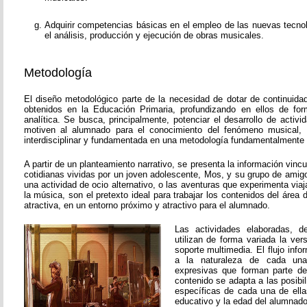
Adquirir competencias básicas en el empleo de las nuevas tecnol
el análisis, producción y ejecución de obras musicales.
Metodología
El diseño metodológico parte de la necesidad de dotar de continuida
obtenidos en la Educación Primaria, profundizando en ellos de fo
analítica. Se busca, principalmente, potenciar el desarrollo de activ
motiven al alumnado para el conocimiento del fenómeno musical, 
interdisciplinar y fundamentada en una metodología fundamentalmente p
A partir de un planteamiento narrativo, se presenta la información vinc
cotidianas vividas por un joven adolescente, Mos, y su grupo de amigos
una actividad de ocio alternativo, o las aventuras que experimenta viaj
la música, son el pretexto ideal para trabajar los contenidos del áre
atractiva, en un entorno próximo y atractivo para el alumnado.
Las actividades elaboradas, de
utilizan de forma variada la vers
soporte multimedia. El flujo inf
a la naturaleza de cada una
expresivas que forman parte de
contenido se adapta a las posibi
específicas de cada una de ella
educativo y la edad del alumnado 