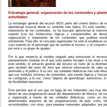
Estrategia general, organización de los contenidos y plant
actividades
La estrategia general del recurso MOS parte del criterio básico de e
aprendizaje musical desde su vertiente más lúdica. En este sentido, 
tratamiento de los contenidos, se ha buscado aprovechar al máximo 
soporte (con las limitaciones lógicas y comprensibles de desarr
organización y tratamiento de los contenidos que pudiese resul
entretenida. Para ello, el concepto organizador ha sido el establecer un
cuyo soporte es el personaje que da nombre al recurso, y el conjunto 
por este y su grupo de iguales.
Por lo que respecta al modelo seguido para estructurar el recurso
planteamiento modular en el que unas partes recogen a las otras y l
este sentido, el armazón general del recurso se nutre de la distinta
pero también del resto de ítem que ofrecen información de valor pa
alumnado y el público. A su vez, las unidades didácticas han sido desar
que sus módulos mínimos de contenidos, aún siendo lógicos y funcion
se configuran, a la vez, como “objetos de aprendizaje” autónomos, lo
de flexibilidad importante.
Esto permite que el uso que se haga de los materiales sea muy dive
dentro de una programación anual del departamento de Música; tal c
y organizado a través de las unidades didácticas, como un re
determinados aspectos de las programaciones de aula; como “obje
recombinables, con otros, para preparar materiales adaptados, por pa