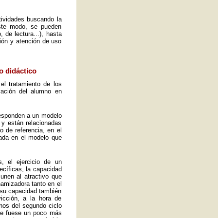
ctividades buscando la
este modo, se pueden
 de lectura...), hasta
ión y atención de uso
o didáctico
el tratamiento de los
vación del alumno en
 responden a un modelo
 y están relacionadas
o de referencia, en el
ada en el modelo que
, el ejercicio de un
ecíficas, la capacidad
 unen al atractivo que
namizadora tanto en el
y su capacidad también
icción, a la hora de
mnos del segundo ciclo
ue fuese un poco más