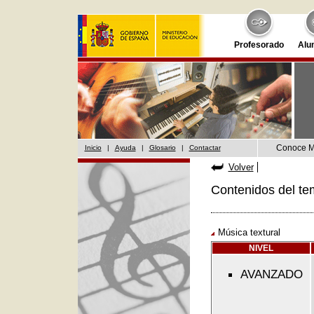
Profesorado
Alu
Conoce 
Inicio
|
Ayuda
|
Glosario
|
Contactar
Volver
Contenidos del te
Música textural
NIVEL
AVANZADO