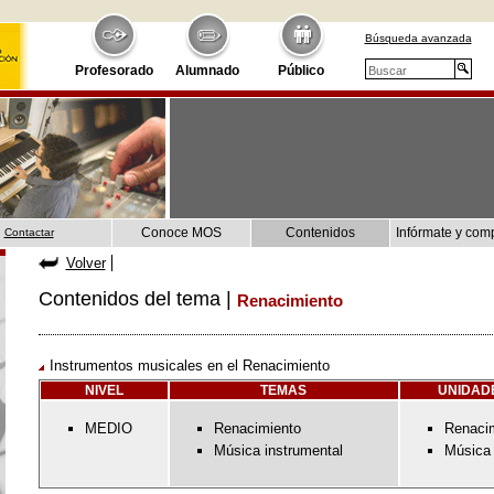
Búsqueda avanzada
Profesorado
Alumnado
Público
Conoce MOS
Contenidos
Infórmate y com
Contactar
Volver
Contenidos del tema |
Renacimiento
Instrumentos musicales en el Renacimiento
NIVEL
TEMAS
UNIDAD
MEDIO
Renacimiento
Renaci
Música instrumental
Música 