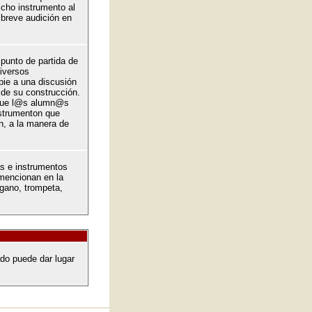
icho instrumento al
breve audición en
 punto de partida de
diversos
pie a una discusión
 de su construcción.
 que l@s alumn@s
strumenton que
n, a la manera de
as e instrumentos
mencionan en la
rgano, trompeta,
do puede dar lugar