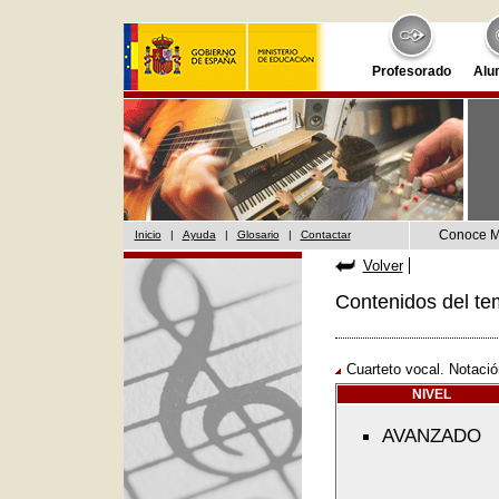
Profesorado
Alu
Conoce 
Inicio
|
Ayuda
|
Glosario
|
Contactar
Volver
Contenidos del te
Cuarteto vocal. Notaci
NIVEL
AVANZADO