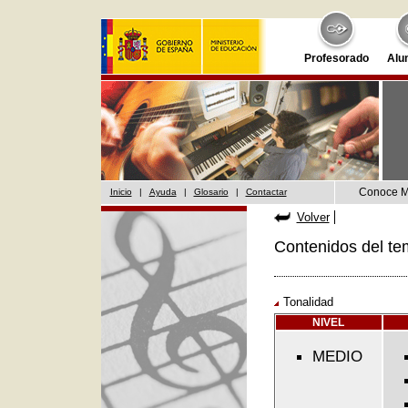
Profesorado
Alu
Conoce 
Inicio
|
Ayuda
|
Glosario
|
Contactar
Volver
Contenidos del te
Tonalidad
NIVEL
MEDIO