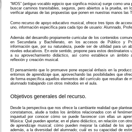
“MOS” (antiguo vocablo egipcio que significa música) surge como una 
buscar caminos transitables, seguros, pero abiertos a la prueba, en 
verificar algunas de las propuestas que ponen en nuestras manos las T
Como recurso de apoyo educativo musical, ofrece tres tipos de acces
uno, información específica para cada tipo de usuario: Alumnado, Prof
Además del desarrollo propiamente curricular de los contenidos comun
en Secundaria y Bachillerato, en los accesos de Público y Pr
información que, por su naturaleza, puede ser de utilidad para un 
niveles educativos. En este sentido, propone para estos destinatarios
a su aprovechamiento didáctico, así como establece un ámbito a
reflexión y creación musical.
El pensamiento que lo promueve pone especial énfasis en la producc
entornos de aprendizaje que, aprovechando las posibilidades que ofre
de forma específica aquellos elementos del currículo que resultan de ma
alumnado trabajando con otros métodos en el aula.
Objetivos generales del recurso.
Desde la perspectiva que nos ofrece la cambiante realidad que plante
constatamos, alude a todos los ámbitos relacionados con el fenóme
inquietud por conocer cómo se puede favorecer con ellas un aprend
Música: Qué pueden aportar, en el plano didáctico, en relación con ot
de aprendizaje musical; cómo pueden mejorar la calidad de los apr
además, a la diversidad del alumnado; cuál es su capacidad de esti