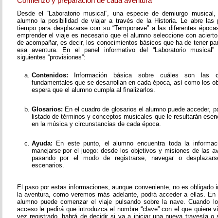
Comienzo y preparación de cada aventura
Desde el “Laboratorio musical”, una especie de demiurgo musical,
alumno la posibilidad de viajar a través de la Historia. Le abre las
tiempo para desplazarse con su “Temponave” a las diferentes épocas
emprender el viaje es necesario que el alumno seleccione con acierto
de acompañar, es decir, los conocimientos básicos que ha de tener pa
esa aventura. En el panel informativo del “Laboratorio musical”
siguientes “provisiones”:
Contenidos:
Información básica sobre cuáles son las c
fundamentales que se desarrollan en cada época, así como los o
espera que el alumno cumpla al finalizarlos.
Glosarios:
En el cuadro de glosarios el alumno puede acceder, pa
listado de términos y conceptos musicales que le resultarán esen
en la música y circunstancias de cada época.
Ayuda:
En este punto, el alumno encuentra toda la informac
manejarse por el juego: desde los objetivos y misiones de las av
pasando por el modo de registrarse, navegar o desplazarse
escenarios.
El paso por estas informaciones, aunque conveniente, no es obligado i
la aventura, como veremos más adelante, podrá acceder a ellas. En
alumno puede comenzar el viaje pulsando sobre la nave. Cuando lo
acceso le pedirá que introduzca el nombre “clave” con el que quiere v
vez registrado, habrá de decidir si va a iniciar una nueva travesía o 