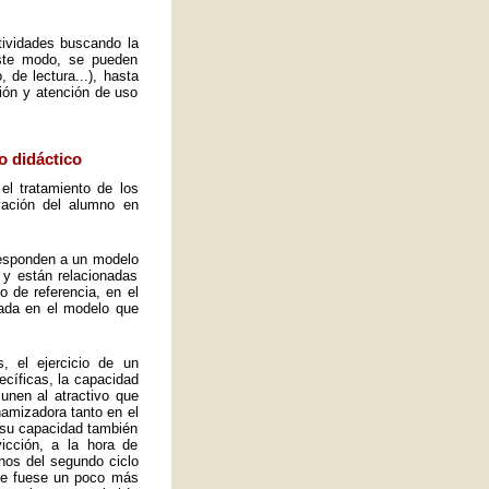
ctividades buscando la
este modo, se pueden
 de lectura...), hasta
ión y atención de uso
o didáctico
el tratamiento de los
vación del alumno en
 responden a un modelo
 y están relacionadas
o de referencia, en el
ada en el modelo que
, el ejercicio de un
ecíficas, la capacidad
 unen al atractivo que
namizadora tanto en el
y su capacidad también
icción, a la hora de
mnos del segundo ciclo
ue fuese un poco más