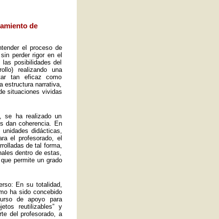
eamiento de
ntender el proceso de
sin perder rigor en el
las posibilidades del
ollo) realizando una
tar tan eficaz como
a estructura narrativa,
de situaciones vividas
, se ha realizado un
es dan coherencia. En
s unidades didácticas,
ra el profesorado, el
rolladas de tal forma,
ales dentro de estas,
 que permite un grado
rso: En su totalidad,
omo ha sido concebido
curso de apoyo para
tos reutilizables” y
rte del profesorado, a