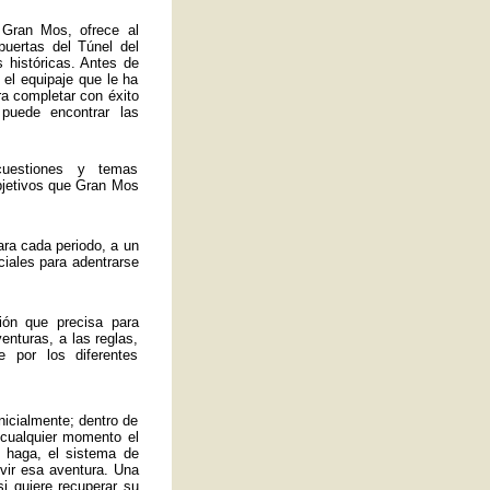
 Gran Mos, ofrece al
 puertas del Túnel del
 históricas. Antes de
 el equipaje que le ha
ra completar con éxito
 puede encontrar las
uestiones y temas
bjetivos que Gran Mos
ra cada periodo, a un
ciales para adentrarse
ión que precisa para
enturas, a las reglas,
 por los diferentes
nicialmente; dentro de
 cualquier momento el
 haga, el sistema de
ivir esa aventura. Una
si quiere recuperar su