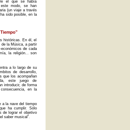
obre el que se había
e este modo, se han
ria (un viaje a través
ha sido posible, en la
l Tiempo”
s históricas. En él, el
de la Música, a partir
io-económicos de cada
a, la religión... son
ntra a lo largo de su
mbitos de desarrollo,
tos que los acompañan
ida, este juego de
n introducir, de forma
 consecuencia, en la
e a la nave del tiempo
que ha cumplir. Sólo
de lograr el objetivo
el saber musical”.