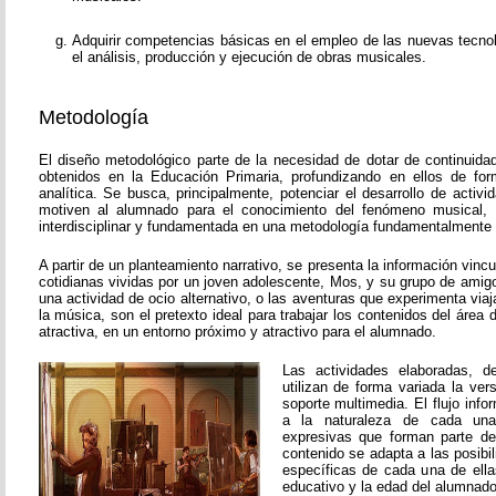
Adquirir competencias básicas en el empleo de las nuevas tecnol
el análisis, producción y ejecución de obras musicales.
Metodología
El diseño metodológico parte de la necesidad de dotar de continuida
obtenidos en la Educación Primaria, profundizando en ellos de fo
analítica. Se busca, principalmente, potenciar el desarrollo de activ
motiven al alumnado para el conocimiento del fenómeno musical, 
interdisciplinar y fundamentada en una metodología fundamentalmente p
A partir de un planteamiento narrativo, se presenta la información vinc
cotidianas vividas por un joven adolescente, Mos, y su grupo de amigos
una actividad de ocio alternativo, o las aventuras que experimenta viaj
la música, son el pretexto ideal para trabajar los contenidos del áre
atractiva, en un entorno próximo y atractivo para el alumnado.
Las actividades elaboradas, de
utilizan de forma variada la vers
soporte multimedia. El flujo inf
a la naturaleza de cada una
expresivas que forman parte de
contenido se adapta a las posibi
específicas de cada una de ella
educativo y la edad del alumnado 