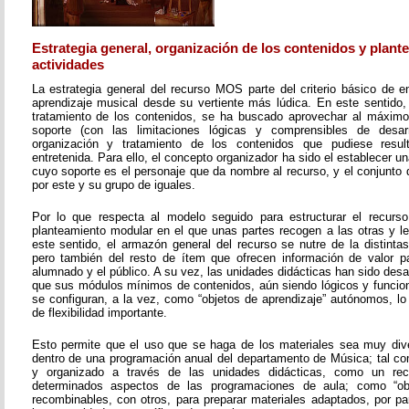
Estrategia general, organización de los contenidos y plant
actividades
La estrategia general del recurso MOS parte del criterio básico de e
aprendizaje musical desde su vertiente más lúdica. En este sentido, 
tratamiento de los contenidos, se ha buscado aprovechar al máximo 
soporte (con las limitaciones lógicas y comprensibles de desarr
organización y tratamiento de los contenidos que pudiese resul
entretenida. Para ello, el concepto organizador ha sido el establecer un
cuyo soporte es el personaje que da nombre al recurso, y el conjunto 
por este y su grupo de iguales.
Por lo que respecta al modelo seguido para estructurar el recurso
planteamiento modular en el que unas partes recogen a las otras y l
este sentido, el armazón general del recurso se nutre de la distinta
pero también del resto de ítem que ofrecen información de valor pa
alumnado y el público. A su vez, las unidades didácticas han sido desar
que sus módulos mínimos de contenidos, aún siendo lógicos y funcion
se configuran, a la vez, como “objetos de aprendizaje” autónomos, lo
de flexibilidad importante.
Esto permite que el uso que se haga de los materiales sea muy dive
dentro de una programación anual del departamento de Música; tal c
y organizado a través de las unidades didácticas, como un re
determinados aspectos de las programaciones de aula; como “obje
recombinables, con otros, para preparar materiales adaptados, por pa