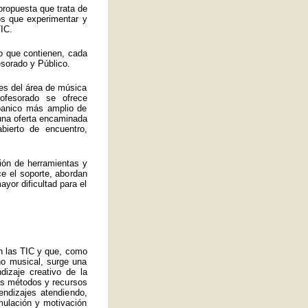
propuesta que trata de
los que experimentar y
IC.
o que contienen, cada
esorado y Público.
es del área de música
ofesorado se ofrece
abanico más amplio de
 una oferta encaminada
bierto de encuentro,
ión de herramientas y
ce el soporte, abordan
yor dificultad para el
an las TIC y que, como
no musical, surge una
izaje creativo de la
ros métodos y recursos
endizajes atendiendo,
mulación y motivación