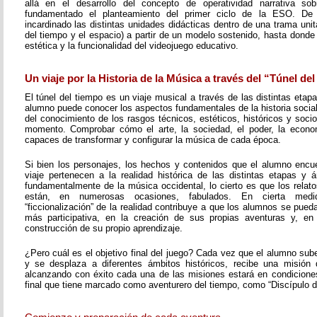
allá en el desarrollo del concepto de operatividad narrativa s
fundamentado el planteamiento del primer ciclo de la ESO. D
incardinado las distintas unidades didácticas dentro de una trama unita
del tiempo y el espacio) a partir de un modelo sostenido, hasta donde 
estética y la funcionalidad del videojuego educativo.
Un viaje por la Historia de la Música a través del “Túnel de
El túnel del tiempo es un viaje musical a través de las distintas etapa
alumno puede conocer los aspectos fundamentales de la historia social 
del conocimiento de los rasgos técnicos, estéticos, históricos y soc
momento. Comprobar cómo el arte, la sociedad, el poder, la economí
capaces de transformar y configurar la música de cada época.
Si bien los personajes, los hechos y contenidos que el alumno encue
viaje pertenecen a la realidad histórica de las distintas etapas y á
fundamentalmente de la música occidental, lo cierto es que los rela
están, en numerosas ocasiones, fabulados. En cierta med
“ficcionalización” de la realidad contribuye a que los alumnos se pueda
más participativa, en la creación de sus propias aventuras y, en
construcción de su propio aprendizaje.
¿Pero cuál es el objetivo final del juego? Cada vez que el alumno sub
y se desplaza a diferentes ámbitos históricos, recibe una misión 
alcanzando con éxito cada una de las misiones estará en condiciones 
final que tiene marcado como aventurero del tiempo, como “Discípulo d