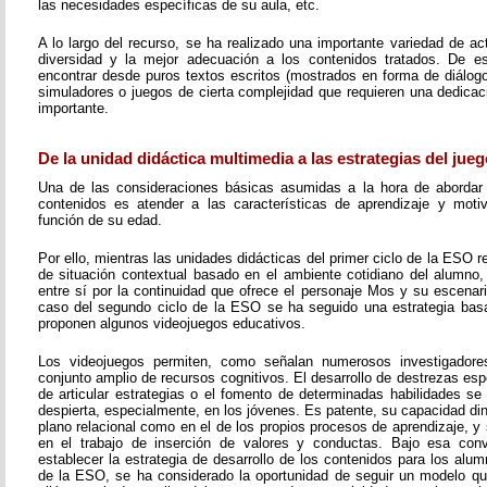
las necesidades específicas de su aula, etc.
A lo largo del recurso, se ha realizado una importante variedad de a
diversidad y la mejor adecuación a los contenidos tratados. De 
encontrar desde puros textos escritos (mostrados en forma de diálogo,
simuladores o juegos de cierta complejidad que requieren una dedicac
importante.
De la unidad didáctica multimedia a las estrategias del jueg
Una de las consideraciones básicas asumidas a la hora de abordar 
contenidos es atender a las características de aprendizaje y moti
función de su edad.
Por ello, mientras las unidades didácticas del primer ciclo de la ESO
de situación contextual basado en el ambiente cotidiano del alumno,
entre sí por la continuidad que ofrece el personaje Mos y su escenari
caso del segundo ciclo de la ESO se ha seguido una estrategia bas
proponen algunos videojuegos educativos.
Los videojuegos permiten, como señalan numerosos investigadores
conjunto amplio de recursos cognitivos. El desarrollo de destrezas esp
de articular estrategias o el fomento de determinadas habilidades se
despierta, especialmente, en los jóvenes. Es patente, su capacidad di
plano relacional como en el de los propios procesos de aprendizaje, 
en el trabajo de inserción de valores y conductas. Bajo esa conv
establecer la estrategia de desarrollo de los contenidos para los alu
de la ESO, se ha considerado la oportunidad de seguir un modelo q