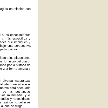
ogías en relación con
d a los conocimientos
rma más específica y
idades que impliquen y
bajo una perspectiva
articipativa.
ulada a las situaciones
. El inicio del curso,
ando por la historia de
a de una forma amena y
 diversa naturaleza,
atilidad que ofrece el
ormativo está adecuado
 de las sustancias
 los multimedia, y el
lidades y necesidades
s, así como del nivel
al que se dirige.