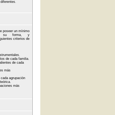
diferentes.
de poseer un mínimo
s, su forma, y
uientes criterios de
nstrumentales.
tos de cada familia.
alientes de cada
les más
e cada agrupación
teórica.
upaciones más