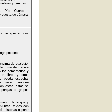
 metales y láminas.
a - Dúo. - Cuarteto
 Orquesta de cámara
ho hincapié en dos
s agrupaciones
encima de cualquier
ente como de manera
o los comentarios y
 en libros y otros
do pueda escuchar
e ofrecen, para que
ropuestas; éstas se
 parejas o grupos
tamento de lengua y
onjuntas: textos con
e historias a partir