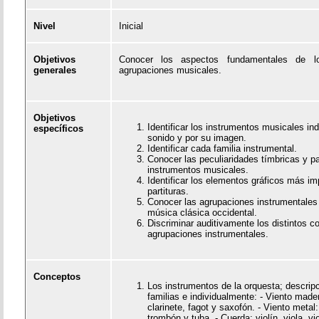
Nivel
Inicial
Objetivos
Conocer los aspectos fundamentales de l
generales
agrupaciones musicales.
Objetivos
Identificar los instrumentos musicales in
específicos
sonido y por su imagen.
Identificar cada familia instrumental.
Conocer las peculiaridades tímbricas y pa
instrumentos musicales.
Identificar los elementos gráficos más im
partituras.
Conocer las agrupaciones instrumentales
música clásica occidental.
Discriminar auditivamente los distintos 
agrupaciones instrumentales.
Conceptos
Los instrumentos de la orquesta; descripc
familias e individualmente: - Viento mader
clarinete, fagot y saxofón. - Viento metal
trombón y tuba. - Cuerda: violín, viola, vi