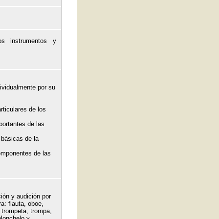
os instrumentos y
dividualmente por su
rticulares de los
portantes de las
 básicas de la
componentes de las
ión y audición por
a: flauta, oboe,
: trompeta, trompa,
olonchelo y