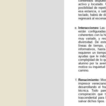
contenidos dispue
activo y locutado.
posibilidad de repet
esa estancia, o sal
teclado, habrá de d
regresará al escenar
Interacciones:
Las i
están configurad
coherentes con la hi
muy variado, y res
diversidad. De es
líneas de tiempo, 
informativos, has
requieren un tiemp
ayudas que le indic
complejidad de lo qu
alumno por la avent
motive su inquietud
camino.
Renacimiento:
Mos 
impresor venecian
desarrollando el f
técnica. Todo par
conspiración que t
trascendental para
salvar dichos tipos.