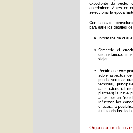
expediente de vuelo, e
anterioridad. Antes de 
seleccionar la época histó
Con la nave sobrevolan
para darle los detalles de
Informarle de cuál e
Ofrecerle el
cuad
circunstancias mus
viajar.
Pedirle que
comprue
sobre aspectos gene
pueda verificar qu
temporal, principa
satisfactorio (al 
plantean) la nave p
antes por un “reci
refuerzan los conc
ofrecerá la posibil
(utilizando las flec
Organización de los e