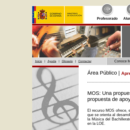
Profesorado
Alu
Conoce 
Inicio
|
Ayuda
|
Glosario
|
Contactar
Área Público |
Apr
MOS: Una propuest
propuesta de apoy
El recurso MOS ofrece, e
que se orienta al desarr
la Música del Bachillera
en la LOE.