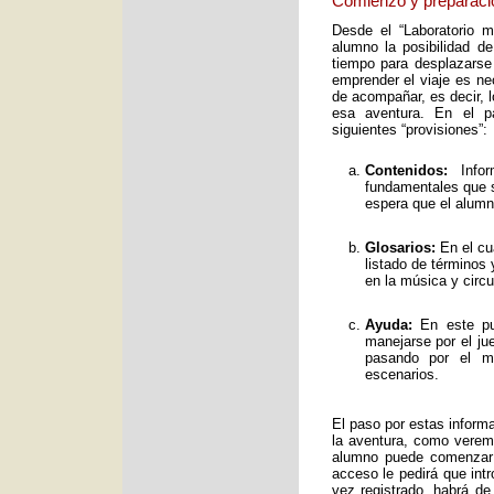
Comienzo y preparaci
Desde el “Laboratorio 
alumno la posibilidad de
tiempo para desplazarse
emprender el viaje es ne
de acompañar, es decir, 
esa aventura. En el pa
siguientes “provisiones”:
Contenidos:
Infor
fundamentales que s
espera que el alumno
Glosarios:
En el cu
listado de términos
en la música y circ
Ayuda:
En este pun
manejarse por el ju
pasando por el mo
escenarios.
El paso por estas inform
la aventura, como verem
alumno puede comenzar 
acceso le pedirá que int
vez registrado, habrá de 