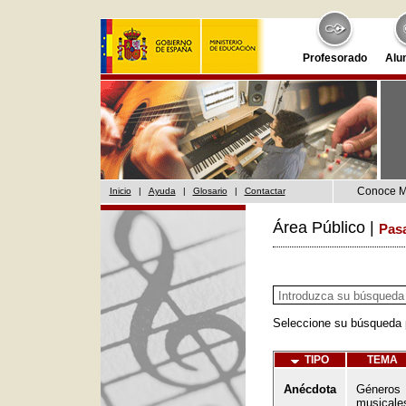
Profesorado
Alu
Conoce 
Inicio
|
Ayuda
|
Glosario
|
Contactar
Área Público |
Pas
Seleccione su búsqueda p
TIPO
TEMA
Anécdota
Géneros
musicale