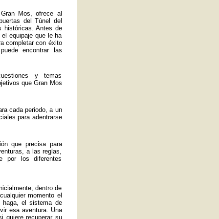
 Gran Mos, ofrece al
 puertas del Túnel del
 históricas. Antes de
 el equipaje que le ha
ra completar con éxito
 puede encontrar las
uestiones y temas
bjetivos que Gran Mos
ra cada periodo, a un
ciales para adentrarse
ión que precisa para
enturas, a las reglas,
 por los diferentes
nicialmente; dentro de
 cualquier momento el
 haga, el sistema de
ivir esa aventura. Una
si quiere recuperar su