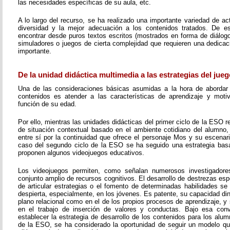
las necesidades específicas de su aula, etc.
A lo largo del recurso, se ha realizado una importante variedad de a
diversidad y la mejor adecuación a los contenidos tratados. De 
encontrar desde puros textos escritos (mostrados en forma de diálogo,
simuladores o juegos de cierta complejidad que requieren una dedicac
importante.
De la unidad didáctica multimedia a las estrategias del jueg
Una de las consideraciones básicas asumidas a la hora de abordar 
contenidos es atender a las características de aprendizaje y moti
función de su edad.
Por ello, mientras las unidades didácticas del primer ciclo de la ESO
de situación contextual basado en el ambiente cotidiano del alumno,
entre sí por la continuidad que ofrece el personaje Mos y su escenari
caso del segundo ciclo de la ESO se ha seguido una estrategia bas
proponen algunos videojuegos educativos.
Los videojuegos permiten, como señalan numerosos investigadores
conjunto amplio de recursos cognitivos. El desarrollo de destrezas esp
de articular estrategias o el fomento de determinadas habilidades se
despierta, especialmente, en los jóvenes. Es patente, su capacidad di
plano relacional como en el de los propios procesos de aprendizaje, 
en el trabajo de inserción de valores y conductas. Bajo esa conv
establecer la estrategia de desarrollo de los contenidos para los alu
de la ESO, se ha considerado la oportunidad de seguir un modelo q