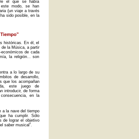
obre el que se había
e este modo, se han
ria (un viaje a través
ha sido posible, en la
l Tiempo”
s históricas. En él, el
de la Música, a partir
io-económicos de cada
a, la religión... son
ntra a lo largo de su
mbitos de desarrollo,
tos que los acompañan
ida, este juego de
n introducir, de forma
 consecuencia, en la
e a la nave del tiempo
que ha cumplir. Sólo
de lograr el objetivo
el saber musical”.