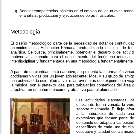
Adquirir competencias básicas en el empleo de las nuevas tecnol
el análisis, producción y ejecución de obras musicales.
Metodología
El diseño metodológico parte de la necesidad de dotar de continuida
obtenidos en la Educación Primaria, profundizando en ellos de fo
analítica. Se busca, principalmente, potenciar el desarrollo de activ
motiven al alumnado para el conocimiento del fenómeno musical, 
interdisciplinar y fundamentada en una metodología fundamentalmente p
A partir de un planteamiento narrativo, se presenta la información vinc
cotidianas vividas por un joven adolescente, Mos, y su grupo de amigos
una actividad de ocio alternativo, o las aventuras que experimenta viaj
la música, son el pretexto ideal para trabajar los contenidos del áre
atractiva, en un entorno próximo y atractivo para el alumnado.
Las actividades elaboradas, de
utilizan de forma variada la vers
soporte multimedia. El flujo inf
a la naturaleza de cada una
expresivas que forman parte de
contenido se adapta a las posibi
específicas de cada una de ella
educativo y la edad del alumnado 