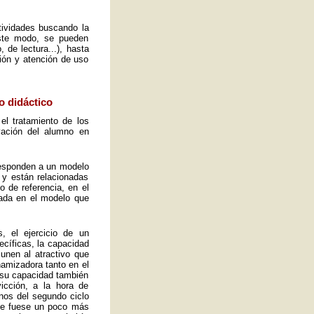
ctividades buscando la
este modo, se pueden
 de lectura...), hasta
ión y atención de uso
o didáctico
el tratamiento de los
vación del alumno en
 responden a un modelo
 y están relacionadas
o de referencia, en el
ada en el modelo que
, el ejercicio de un
ecíficas, la capacidad
 unen al atractivo que
namizadora tanto en el
y su capacidad también
icción, a la hora de
mnos del segundo ciclo
ue fuese un poco más