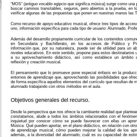
“MOS” (antiguo vocablo egipcio que significa música) surge como una 
buscar caminos transitables, seguros, pero abiertos a la prueba, en 
verificar algunas de las propuestas que ponen en nuestras manos las T
Como recurso de apoyo educativo musical, ofrece tres tipos de acces
uno, información específica para cada tipo de usuario: Alumnado, Prof
Además del desarrollo propiamente curricular de los contenidos comun
en Secundaria y Bachillerato, en los accesos de Público y Pr
información que, por su naturaleza, puede ser de utilidad para un 
niveles educativos. En este sentido, propone para estos destinatarios
a su aprovechamiento didáctico, así como establece un ámbito a
reflexión y creación musical.
El pensamiento que lo promueve pone especial énfasis en la producc
entornos de aprendizaje que, aprovechando las posibilidades que ofre
de forma específica aquellos elementos del currículo que resultan de ma
alumnado trabajando con otros métodos en el aula.
Objetivos generales del recurso.
Desde la perspectiva que nos ofrece la cambiante realidad que plante
constatamos, alude a todos los ámbitos relacionados con el fenóme
inquietud por conocer cómo se puede favorecer con ellas un aprend
Música: Qué pueden aportar, en el plano didáctico, en relación con ot
de aprendizaje musical; cómo pueden mejorar la calidad de los apr
además, a la diversidad del alumnado; cuál es su capacidad de esti