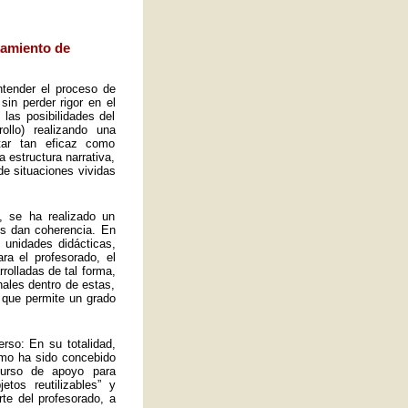
eamiento de
ntender el proceso de
sin perder rigor en el
las posibilidades del
ollo) realizando una
tar tan eficaz como
a estructura narrativa,
de situaciones vividas
, se ha realizado un
es dan coherencia. En
s unidades didácticas,
ra el profesorado, el
rolladas de tal forma,
ales dentro de estas,
 que permite un grado
rso: En su totalidad,
omo ha sido concebido
curso de apoyo para
tos reutilizables” y
rte del profesorado, a