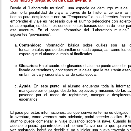
Comienzo y preparación de cada aventura
Desde el “Laboratorio musical”, una especie de demiurgo musical,
alumno la posibilidad de viajar a través de la Historia. Le abre las
tiempo para desplazarse con su “Temponave” a las diferentes épocas
emprender el viaje es necesario que el alumno seleccione con acierto
de acompañar, es decir, los conocimientos básicos que ha de tener pa
esa aventura. En el panel informativo del “Laboratorio musical”
siguientes “provisiones”:
Contenidos:
Información básica sobre cuáles son las c
fundamentales que se desarrollan en cada época, así como los o
espera que el alumno cumpla al finalizarlos.
Glosarios:
En el cuadro de glosarios el alumno puede acceder, pa
listado de términos y conceptos musicales que le resultarán esen
en la música y circunstancias de cada época.
Ayuda:
En este punto, el alumno encuentra toda la informac
manejarse por el juego: desde los objetivos y misiones de las av
pasando por el modo de registrarse, navegar o desplazarse
escenarios.
El paso por estas informaciones, aunque conveniente, no es obligado i
la aventura, como veremos más adelante, podrá acceder a ellas. En
alumno puede comenzar el viaje pulsando sobre la nave. Cuando lo
acceso le pedirá que introduzca el nombre “clave” con el que quiere v
vez registrado, habrá de decidir si va a iniciar una nueva travesía o 