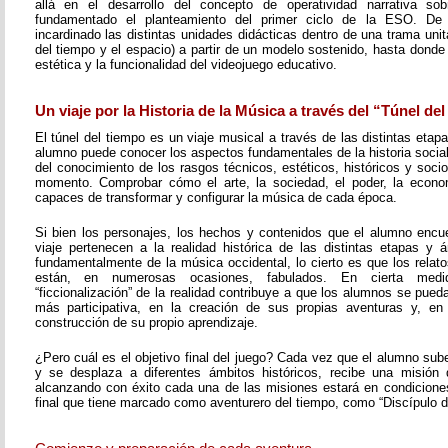
allá en el desarrollo del concepto de operatividad narrativa s
fundamentado el planteamiento del primer ciclo de la ESO. D
incardinado las distintas unidades didácticas dentro de una trama unita
del tiempo y el espacio) a partir de un modelo sostenido, hasta donde 
estética y la funcionalidad del videojuego educativo.
Un viaje por la Historia de la Música a través del “Túnel de
El túnel del tiempo es un viaje musical a través de las distintas etapa
alumno puede conocer los aspectos fundamentales de la historia social 
del conocimiento de los rasgos técnicos, estéticos, históricos y soc
momento. Comprobar cómo el arte, la sociedad, el poder, la economí
capaces de transformar y configurar la música de cada época.
Si bien los personajes, los hechos y contenidos que el alumno encue
viaje pertenecen a la realidad histórica de las distintas etapas y á
fundamentalmente de la música occidental, lo cierto es que los rela
están, en numerosas ocasiones, fabulados. En cierta med
“ficcionalización” de la realidad contribuye a que los alumnos se pueda
más participativa, en la creación de sus propias aventuras y, en
construcción de su propio aprendizaje.
¿Pero cuál es el objetivo final del juego? Cada vez que el alumno sub
y se desplaza a diferentes ámbitos históricos, recibe una misión 
alcanzando con éxito cada una de las misiones estará en condiciones 
final que tiene marcado como aventurero del tiempo, como “Discípulo d