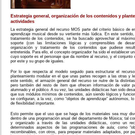
Estrategia general, organización de los contenidos y plant
actividades
La estrategia general del recurso MOS parte del criterio básico de e
aprendizaje musical desde su vertiente más lúdica. En este sentido, 
tratamiento de los contenidos, se ha buscado aprovechar al máximo 
soporte (con las limitaciones lógicas y comprensibles de desarr
organización y tratamiento de los contenidos que pudiese resul
entretenida. Para ello, el concepto organizador ha sido el establecer un
cuyo soporte es el personaje que da nombre al recurso, y el conjunto 
por este y su grupo de iguales.
Por lo que respecta al modelo seguido para estructurar el recurso
planteamiento modular en el que unas partes recogen a las otras y l
este sentido, el armazón general del recurso se nutre de la distinta
pero también del resto de ítem que ofrecen información de valor pa
alumnado y el público. A su vez, las unidades didácticas han sido desar
que sus módulos mínimos de contenidos, aún siendo lógicos y funcion
se configuran, a la vez, como “objetos de aprendizaje” autónomos, lo
de flexibilidad importante.
Esto permite que el uso que se haga de los materiales sea muy dive
dentro de una programación anual del departamento de Música; tal c
y organizado a través de las unidades didácticas, como un re
determinados aspectos de las programaciones de aula; como “obje
recombinables, con otros, para preparar materiales adaptados, por pa