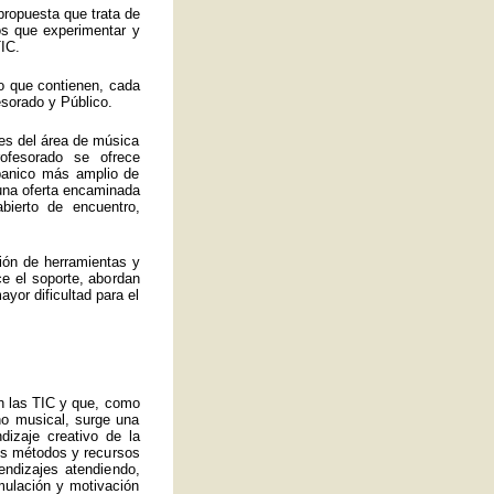
propuesta que trata de
los que experimentar y
IC.
o que contienen, cada
esorado y Público.
es del área de música
ofesorado se ofrece
abanico más amplio de
 una oferta encaminada
bierto de encuentro,
ión de herramientas y
ce el soporte, abordan
yor dificultad para el
an las TIC y que, como
no musical, surge una
izaje creativo de la
ros métodos y recursos
endizajes atendiendo,
mulación y motivación