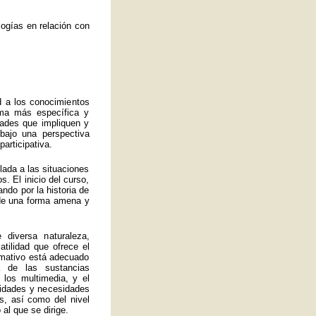
ogías en relación con
d a los conocimientos
rma más específica y
idades que impliquen y
bajo una perspectiva
articipativa.
ulada a las situaciones
. El inicio del curso,
ando por la historia de
a de una forma amena y
 diversa naturaleza,
atilidad que ofrece el
ormativo está adecuado
 de las sustancias
 los multimedia, y el
lidades y necesidades
s, así como del nivel
al que se dirige.