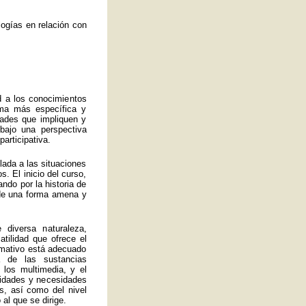
ogías en relación con
d a los conocimientos
rma más específica y
idades que impliquen y
bajo una perspectiva
articipativa.
ulada a las situaciones
. El inicio del curso,
ando por la historia de
a de una forma amena y
 diversa naturaleza,
atilidad que ofrece el
ormativo está adecuado
 de las sustancias
 los multimedia, y el
lidades y necesidades
s, así como del nivel
al que se dirige.