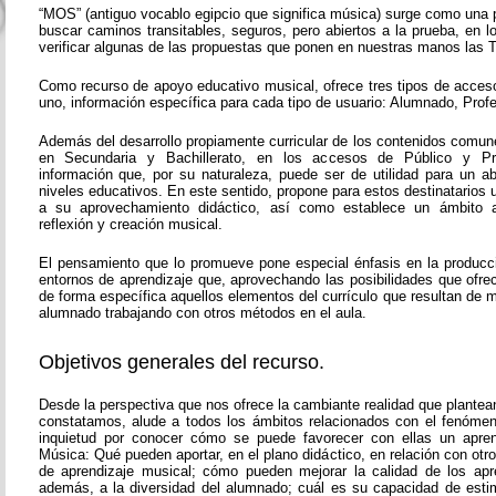
“MOS” (antiguo vocablo egipcio que significa música) surge como una 
buscar caminos transitables, seguros, pero abiertos a la prueba, en 
verificar algunas de las propuestas que ponen en nuestras manos las T
Como recurso de apoyo educativo musical, ofrece tres tipos de acces
uno, información específica para cada tipo de usuario: Alumnado, Prof
Además del desarrollo propiamente curricular de los contenidos comun
en Secundaria y Bachillerato, en los accesos de Público y Pr
información que, por su naturaleza, puede ser de utilidad para un 
niveles educativos. En este sentido, propone para estos destinatarios
a su aprovechamiento didáctico, así como establece un ámbito a
reflexión y creación musical.
El pensamiento que lo promueve pone especial énfasis en la producc
entornos de aprendizaje que, aprovechando las posibilidades que ofre
de forma específica aquellos elementos del currículo que resultan de ma
alumnado trabajando con otros métodos en el aula.
Objetivos generales del recurso.
Desde la perspectiva que nos ofrece la cambiante realidad que plante
constatamos, alude a todos los ámbitos relacionados con el fenóme
inquietud por conocer cómo se puede favorecer con ellas un aprend
Música: Qué pueden aportar, en el plano didáctico, en relación con ot
de aprendizaje musical; cómo pueden mejorar la calidad de los apr
además, a la diversidad del alumnado; cuál es su capacidad de esti