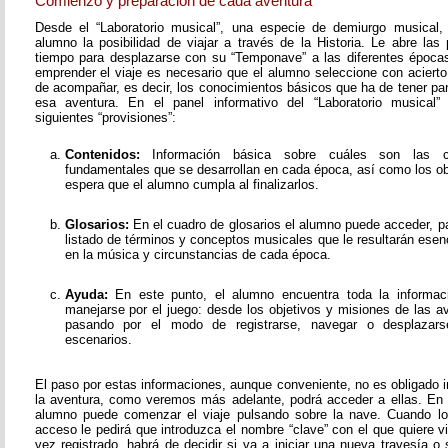
Comienzo y preparación de cada aventura
Desde el “Laboratorio musical”, una especie de demiurgo musical,
alumno la posibilidad de viajar a través de la Historia. Le abre las
tiempo para desplazarse con su “Temponave” a las diferentes épocas
emprender el viaje es necesario que el alumno seleccione con acierto
de acompañar, es decir, los conocimientos básicos que ha de tener pa
esa aventura. En el panel informativo del “Laboratorio musical”
siguientes “provisiones”:
Contenidos:
Información básica sobre cuáles son las c
fundamentales que se desarrollan en cada época, así como los o
espera que el alumno cumpla al finalizarlos.
Glosarios:
En el cuadro de glosarios el alumno puede acceder, pa
listado de términos y conceptos musicales que le resultarán esen
en la música y circunstancias de cada época.
Ayuda:
En este punto, el alumno encuentra toda la informac
manejarse por el juego: desde los objetivos y misiones de las av
pasando por el modo de registrarse, navegar o desplazarse
escenarios.
El paso por estas informaciones, aunque conveniente, no es obligado i
la aventura, como veremos más adelante, podrá acceder a ellas. En
alumno puede comenzar el viaje pulsando sobre la nave. Cuando lo
acceso le pedirá que introduzca el nombre “clave” con el que quiere v
vez registrado, habrá de decidir si va a iniciar una nueva travesía o 