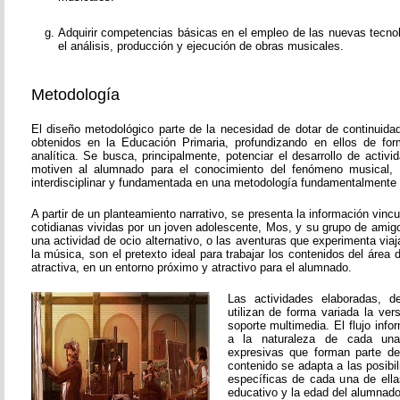
Adquirir competencias básicas en el empleo de las nuevas tecnol
el análisis, producción y ejecución de obras musicales.
Metodología
El diseño metodológico parte de la necesidad de dotar de continuida
obtenidos en la Educación Primaria, profundizando en ellos de fo
analítica. Se busca, principalmente, potenciar el desarrollo de activ
motiven al alumnado para el conocimiento del fenómeno musical, 
interdisciplinar y fundamentada en una metodología fundamentalmente p
A partir de un planteamiento narrativo, se presenta la información vinc
cotidianas vividas por un joven adolescente, Mos, y su grupo de amigos
una actividad de ocio alternativo, o las aventuras que experimenta viaj
la música, son el pretexto ideal para trabajar los contenidos del áre
atractiva, en un entorno próximo y atractivo para el alumnado.
Las actividades elaboradas, de
utilizan de forma variada la vers
soporte multimedia. El flujo inf
a la naturaleza de cada una
expresivas que forman parte de
contenido se adapta a las posibi
específicas de cada una de ella
educativo y la edad del alumnado 