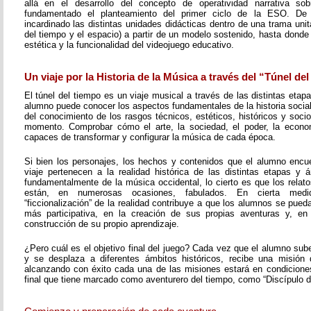
allá en el desarrollo del concepto de operatividad narrativa s
fundamentado el planteamiento del primer ciclo de la ESO. D
incardinado las distintas unidades didácticas dentro de una trama unita
del tiempo y el espacio) a partir de un modelo sostenido, hasta donde 
estética y la funcionalidad del videojuego educativo.
Un viaje por la Historia de la Música a través del “Túnel de
El túnel del tiempo es un viaje musical a través de las distintas etapa
alumno puede conocer los aspectos fundamentales de la historia social 
del conocimiento de los rasgos técnicos, estéticos, históricos y soc
momento. Comprobar cómo el arte, la sociedad, el poder, la economí
capaces de transformar y configurar la música de cada época.
Si bien los personajes, los hechos y contenidos que el alumno encue
viaje pertenecen a la realidad histórica de las distintas etapas y á
fundamentalmente de la música occidental, lo cierto es que los rela
están, en numerosas ocasiones, fabulados. En cierta med
“ficcionalización” de la realidad contribuye a que los alumnos se pueda
más participativa, en la creación de sus propias aventuras y, en
construcción de su propio aprendizaje.
¿Pero cuál es el objetivo final del juego? Cada vez que el alumno sub
y se desplaza a diferentes ámbitos históricos, recibe una misión 
alcanzando con éxito cada una de las misiones estará en condiciones 
final que tiene marcado como aventurero del tiempo, como “Discípulo d