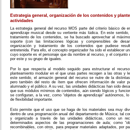
Estrategia general, organización de los contenidos y plant
actividades
La estrategia general del recurso MOS parte del criterio básico de e
aprendizaje musical desde su vertiente más lúdica. En este sentido, 
tratamiento de los contenidos, se ha buscado aprovechar al máximo 
soporte (con las limitaciones lógicas y comprensibles de desarr
organización y tratamiento de los contenidos que pudiese resul
entretenida. Para ello, el concepto organizador ha sido el establecer un
cuyo soporte es el personaje que da nombre al recurso, y el conjunto 
por este y su grupo de iguales.
Por lo que respecta al modelo seguido para estructurar el recurso
planteamiento modular en el que unas partes recogen a las otras y l
este sentido, el armazón general del recurso se nutre de la distinta
pero también del resto de ítem que ofrecen información de valor pa
alumnado y el público. A su vez, las unidades didácticas han sido desar
que sus módulos mínimos de contenidos, aún siendo lógicos y funcion
se configuran, a la vez, como “objetos de aprendizaje” autónomos, lo
de flexibilidad importante.
Esto permite que el uso que se haga de los materiales sea muy dive
dentro de una programación anual del departamento de Música; tal c
y organizado a través de las unidades didácticas, como un re
determinados aspectos de las programaciones de aula; como “obje
recombinables, con otros, para preparar materiales adaptados, por pa