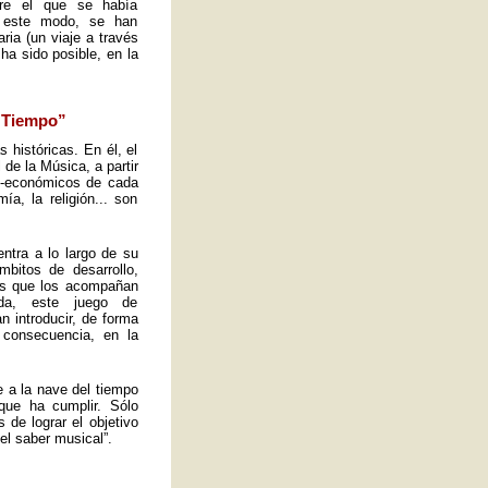
obre el que se había
e este modo, se han
ria (un viaje a través
ha sido posible, en la
l Tiempo”
s históricas. En él, el
de la Música, a partir
io-económicos de cada
a, la religión... son
ntra a lo largo de su
mbitos de desarrollo,
tos que los acompañan
ida, este juego de
n introducir, de forma
 consecuencia, en la
e a la nave del tiempo
que ha cumplir. Sólo
de lograr el objetivo
el saber musical”.