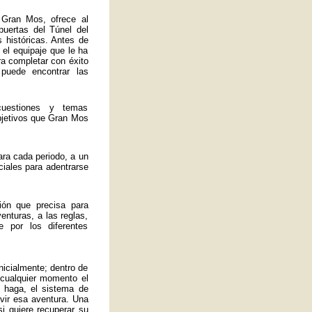
 Gran Mos, ofrece al
 puertas del Túnel del
 históricas. Antes de
 el equipaje que le ha
ra completar con éxito
 puede encontrar las
uestiones y temas
bjetivos que Gran Mos
ra cada periodo, a un
ciales para adentrarse
ión que precisa para
enturas, a las reglas,
 por los diferentes
nicialmente; dentro de
 cualquier momento el
 haga, el sistema de
ivir esa aventura. Una
si quiere recuperar su