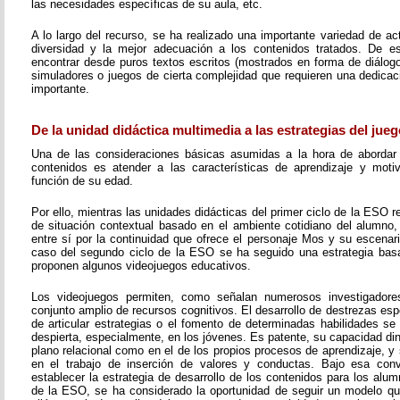
las necesidades específicas de su aula, etc.
A lo largo del recurso, se ha realizado una importante variedad de a
diversidad y la mejor adecuación a los contenidos tratados. De 
encontrar desde puros textos escritos (mostrados en forma de diálogo,
simuladores o juegos de cierta complejidad que requieren una dedicac
importante.
De la unidad didáctica multimedia a las estrategias del jueg
Una de las consideraciones básicas asumidas a la hora de abordar 
contenidos es atender a las características de aprendizaje y moti
función de su edad.
Por ello, mientras las unidades didácticas del primer ciclo de la ESO
de situación contextual basado en el ambiente cotidiano del alumno,
entre sí por la continuidad que ofrece el personaje Mos y su escenari
caso del segundo ciclo de la ESO se ha seguido una estrategia bas
proponen algunos videojuegos educativos.
Los videojuegos permiten, como señalan numerosos investigadores
conjunto amplio de recursos cognitivos. El desarrollo de destrezas esp
de articular estrategias o el fomento de determinadas habilidades se
despierta, especialmente, en los jóvenes. Es patente, su capacidad di
plano relacional como en el de los propios procesos de aprendizaje, 
en el trabajo de inserción de valores y conductas. Bajo esa conv
establecer la estrategia de desarrollo de los contenidos para los alu
de la ESO, se ha considerado la oportunidad de seguir un modelo q