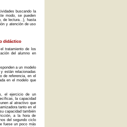
ctividades buscando la
este modo, se pueden
 de lectura...), hasta
ión y atención de uso
o didáctico
el tratamiento de los
vación del alumno en
 responden a un modelo
 y están relacionadas
o de referencia, en el
ada en el modelo que
, el ejercicio de un
ecíficas, la capacidad
 unen al atractivo que
namizadora tanto en el
y su capacidad también
icción, a la hora de
mnos del segundo ciclo
ue fuese un poco más