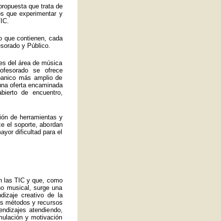
propuesta que trata de
los que experimentar y
IC.
o que contienen, cada
esorado y Público.
es del área de música
ofesorado se ofrece
abanico más amplio de
 una oferta encaminada
bierto de encuentro,
ión de herramientas y
ce el soporte, abordan
yor dificultad para el
an las TIC y que, como
no musical, surge una
izaje creativo de la
ros métodos y recursos
endizajes atendiendo,
mulación y motivación