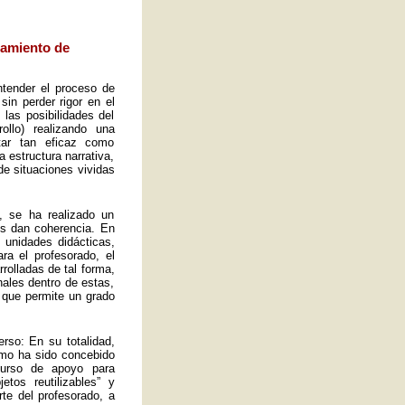
eamiento de
ntender el proceso de
sin perder rigor en el
las posibilidades del
ollo) realizando una
tar tan eficaz como
a estructura narrativa,
de situaciones vividas
, se ha realizado un
es dan coherencia. En
s unidades didácticas,
ra el profesorado, el
rolladas de tal forma,
ales dentro de estas,
 que permite un grado
rso: En su totalidad,
omo ha sido concebido
curso de apoyo para
tos reutilizables” y
rte del profesorado, a