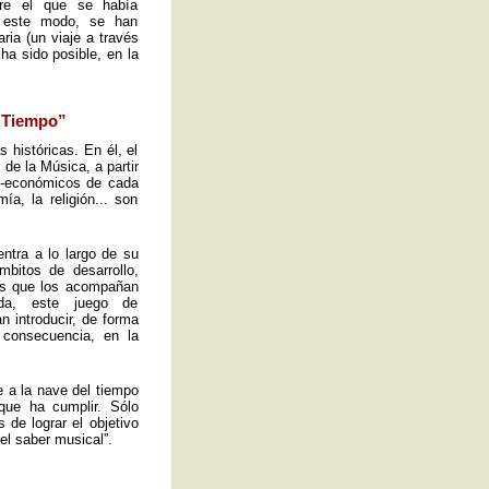
obre el que se había
e este modo, se han
ria (un viaje a través
ha sido posible, en la
l Tiempo”
s históricas. En él, el
de la Música, a partir
io-económicos de cada
a, la religión... son
ntra a lo largo de su
mbitos de desarrollo,
tos que los acompañan
ida, este juego de
n introducir, de forma
 consecuencia, en la
e a la nave del tiempo
que ha cumplir. Sólo
de lograr el objetivo
el saber musical”.