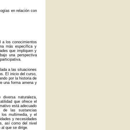
ogías en relación con
d a los conocimientos
rma más específica y
idades que impliquen y
bajo una perspectiva
articipativa.
ulada a las situaciones
. El inicio del curso,
ando por la historia de
a de una forma amena y
 diversa naturaleza,
atilidad que ofrece el
ormativo está adecuado
 de las sustancias
 los multimedia, y el
lidades y necesidades
s, así como del nivel
al que se dirige.