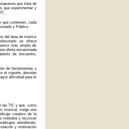
propuesta que trata de
los que experimentar y
IC.
o que contienen, cada
esorado y Público.
es del área de música
ofesorado se ofrece
abanico más amplio de
 una oferta encaminada
bierto de encuentro,
ión de herramientas y
ce el soporte, abordan
yor dificultad para el
an las TIC y que, como
no musical, surge una
izaje creativo de la
ros métodos y recursos
endizajes atendiendo,
mulación y motivación