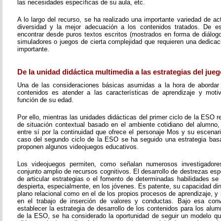
las necesidades específicas de su aula, etc.
A lo largo del recurso, se ha realizado una importante variedad de a
diversidad y la mejor adecuación a los contenidos tratados. De 
encontrar desde puros textos escritos (mostrados en forma de diálogo,
simuladores o juegos de cierta complejidad que requieren una dedicac
importante.
De la unidad didáctica multimedia a las estrategias del jueg
Una de las consideraciones básicas asumidas a la hora de abordar 
contenidos es atender a las características de aprendizaje y moti
función de su edad.
Por ello, mientras las unidades didácticas del primer ciclo de la ESO
de situación contextual basado en el ambiente cotidiano del alumno,
entre sí por la continuidad que ofrece el personaje Mos y su escenari
caso del segundo ciclo de la ESO se ha seguido una estrategia bas
proponen algunos videojuegos educativos.
Los videojuegos permiten, como señalan numerosos investigadores
conjunto amplio de recursos cognitivos. El desarrollo de destrezas esp
de articular estrategias o el fomento de determinadas habilidades se
despierta, especialmente, en los jóvenes. Es patente, su capacidad di
plano relacional como en el de los propios procesos de aprendizaje, 
en el trabajo de inserción de valores y conductas. Bajo esa conv
establecer la estrategia de desarrollo de los contenidos para los alu
de la ESO, se ha considerado la oportunidad de seguir un modelo q