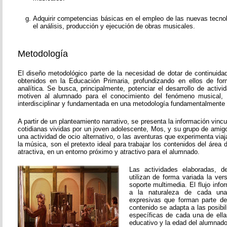
Adquirir competencias básicas en el empleo de las nuevas tecnol
el análisis, producción y ejecución de obras musicales.
Metodología
El diseño metodológico parte de la necesidad de dotar de continuida
obtenidos en la Educación Primaria, profundizando en ellos de fo
analítica. Se busca, principalmente, potenciar el desarrollo de activ
motiven al alumnado para el conocimiento del fenómeno musical, 
interdisciplinar y fundamentada en una metodología fundamentalmente p
A partir de un planteamiento narrativo, se presenta la información vinc
cotidianas vividas por un joven adolescente, Mos, y su grupo de amigos
una actividad de ocio alternativo, o las aventuras que experimenta viaj
la música, son el pretexto ideal para trabajar los contenidos del áre
atractiva, en un entorno próximo y atractivo para el alumnado.
Las actividades elaboradas, de
utilizan de forma variada la vers
soporte multimedia. El flujo inf
a la naturaleza de cada una
expresivas que forman parte de
contenido se adapta a las posibi
específicas de cada una de ella
educativo y la edad del alumnado 