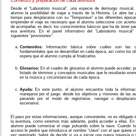
Comienzo y preparación de cada aventura
Desde el “Laboratorio musical”, una especie de demiurgo musical,
alumno la posibilidad de viajar a través de la Historia. Le abre las
tiempo para desplazarse con su “Temponave” a las diferentes épocas
emprender el viaje es necesario que el alumno seleccione con acierto
de acompañar, es decir, los conocimientos básicos que ha de tener pa
esa aventura. En el panel informativo del “Laboratorio musical”
siguientes “provisiones”:
Contenidos:
Información básica sobre cuáles son las c
fundamentales que se desarrollan en cada época, así como los o
espera que el alumno cumpla al finalizarlos.
Glosarios:
En el cuadro de glosarios el alumno puede acceder, pa
listado de términos y conceptos musicales que le resultarán esen
en la música y circunstancias de cada época.
Ayuda:
En este punto, el alumno encuentra toda la informac
manejarse por el juego: desde los objetivos y misiones de las av
pasando por el modo de registrarse, navegar o desplazarse
escenarios.
El paso por estas informaciones, aunque conveniente, no es obligado i
la aventura, como veremos más adelante, podrá acceder a ellas. En
alumno puede comenzar el viaje pulsando sobre la nave. Cuando lo
acceso le pedirá que introduzca el nombre “clave” con el que quiere v
vez registrado, habrá de decidir si va a iniciar una nueva travesía o 