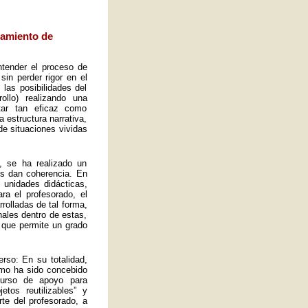
eamiento de
ntender el proceso de
sin perder rigor en el
las posibilidades del
ollo) realizando una
tar tan eficaz como
a estructura narrativa,
de situaciones vividas
, se ha realizado un
es dan coherencia. En
s unidades didácticas,
ra el profesorado, el
rolladas de tal forma,
ales dentro de estas,
 que permite un grado
rso: En su totalidad,
omo ha sido concebido
curso de apoyo para
tos reutilizables” y
rte del profesorado, a