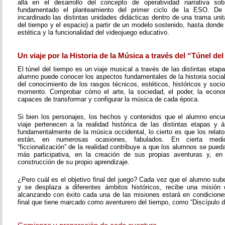
allá en el desarrollo del concepto de operatividad narrativa s
fundamentado el planteamiento del primer ciclo de la ESO. D
incardinado las distintas unidades didácticas dentro de una trama unita
del tiempo y el espacio) a partir de un modelo sostenido, hasta donde 
estética y la funcionalidad del videojuego educativo.
Un viaje por la Historia de la Música a través del “Túnel de
El túnel del tiempo es un viaje musical a través de las distintas etapa
alumno puede conocer los aspectos fundamentales de la historia social 
del conocimiento de los rasgos técnicos, estéticos, históricos y soc
momento. Comprobar cómo el arte, la sociedad, el poder, la economí
capaces de transformar y configurar la música de cada época.
Si bien los personajes, los hechos y contenidos que el alumno encue
viaje pertenecen a la realidad histórica de las distintas etapas y á
fundamentalmente de la música occidental, lo cierto es que los rela
están, en numerosas ocasiones, fabulados. En cierta med
“ficcionalización” de la realidad contribuye a que los alumnos se pueda
más participativa, en la creación de sus propias aventuras y, en
construcción de su propio aprendizaje.
¿Pero cuál es el objetivo final del juego? Cada vez que el alumno sub
y se desplaza a diferentes ámbitos históricos, recibe una misión 
alcanzando con éxito cada una de las misiones estará en condiciones 
final que tiene marcado como aventurero del tiempo, como “Discípulo d