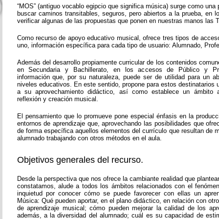
“MOS” (antiguo vocablo egipcio que significa música) surge como una 
buscar caminos transitables, seguros, pero abiertos a la prueba, en 
verificar algunas de las propuestas que ponen en nuestras manos las T
Como recurso de apoyo educativo musical, ofrece tres tipos de acces
uno, información específica para cada tipo de usuario: Alumnado, Prof
Además del desarrollo propiamente curricular de los contenidos comun
en Secundaria y Bachillerato, en los accesos de Público y Pr
información que, por su naturaleza, puede ser de utilidad para un 
niveles educativos. En este sentido, propone para estos destinatarios
a su aprovechamiento didáctico, así como establece un ámbito a
reflexión y creación musical.
El pensamiento que lo promueve pone especial énfasis en la producc
entornos de aprendizaje que, aprovechando las posibilidades que ofre
de forma específica aquellos elementos del currículo que resultan de ma
alumnado trabajando con otros métodos en el aula.
Objetivos generales del recurso.
Desde la perspectiva que nos ofrece la cambiante realidad que plante
constatamos, alude a todos los ámbitos relacionados con el fenóme
inquietud por conocer cómo se puede favorecer con ellas un aprend
Música: Qué pueden aportar, en el plano didáctico, en relación con ot
de aprendizaje musical; cómo pueden mejorar la calidad de los apr
además, a la diversidad del alumnado; cuál es su capacidad de esti