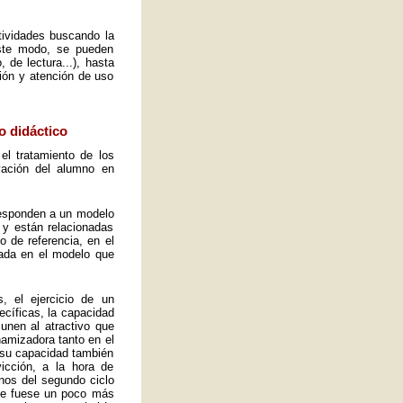
ctividades buscando la
este modo, se pueden
 de lectura...), hasta
ión y atención de uso
o didáctico
el tratamiento de los
vación del alumno en
 responden a un modelo
 y están relacionadas
o de referencia, en el
ada en el modelo que
, el ejercicio de un
ecíficas, la capacidad
 unen al atractivo que
namizadora tanto en el
y su capacidad también
icción, a la hora de
mnos del segundo ciclo
ue fuese un poco más