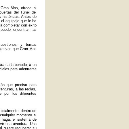
 Gran Mos, ofrece al
 puertas del Túnel del
 históricas. Antes de
 el equipaje que le ha
ra completar con éxito
 puede encontrar las
uestiones y temas
bjetivos que Gran Mos
ra cada periodo, a un
ciales para adentrarse
ión que precisa para
enturas, a las reglas,
 por los diferentes
nicialmente; dentro de
 cualquier momento el
 haga, el sistema de
ivir esa aventura. Una
si quiere recuperar su