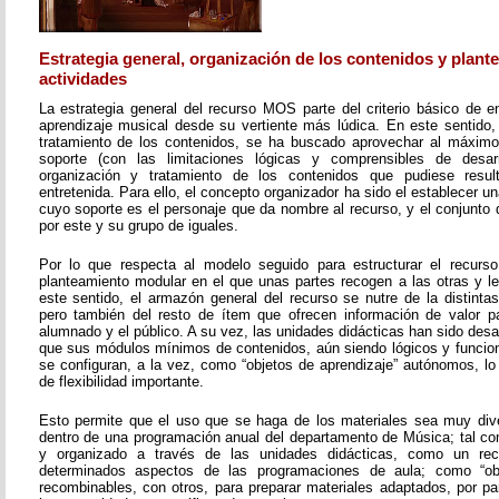
Estrategia general, organización de los contenidos y plant
actividades
La estrategia general del recurso MOS parte del criterio básico de e
aprendizaje musical desde su vertiente más lúdica. En este sentido, 
tratamiento de los contenidos, se ha buscado aprovechar al máximo 
soporte (con las limitaciones lógicas y comprensibles de desarr
organización y tratamiento de los contenidos que pudiese resul
entretenida. Para ello, el concepto organizador ha sido el establecer un
cuyo soporte es el personaje que da nombre al recurso, y el conjunto 
por este y su grupo de iguales.
Por lo que respecta al modelo seguido para estructurar el recurso
planteamiento modular en el que unas partes recogen a las otras y l
este sentido, el armazón general del recurso se nutre de la distinta
pero también del resto de ítem que ofrecen información de valor pa
alumnado y el público. A su vez, las unidades didácticas han sido desar
que sus módulos mínimos de contenidos, aún siendo lógicos y funcion
se configuran, a la vez, como “objetos de aprendizaje” autónomos, lo
de flexibilidad importante.
Esto permite que el uso que se haga de los materiales sea muy dive
dentro de una programación anual del departamento de Música; tal c
y organizado a través de las unidades didácticas, como un re
determinados aspectos de las programaciones de aula; como “obje
recombinables, con otros, para preparar materiales adaptados, por pa