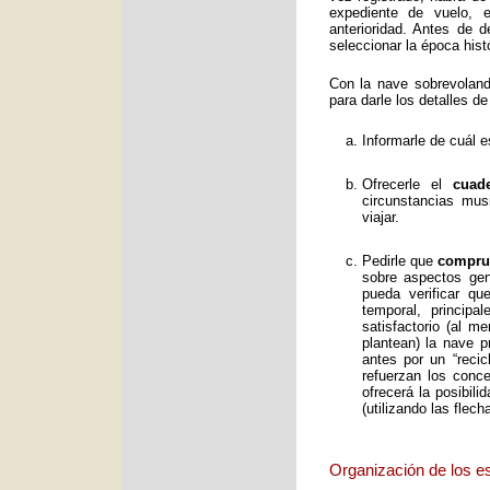
expediente de vuelo, e
anterioridad. Antes de 
seleccionar la época histó
Con la nave sobrevolan
para darle los detalles de
Informarle de cuál e
Ofrecerle el
cuad
circunstancias mus
viajar.
Pedirle que
comprue
sobre aspectos gene
pueda verificar qu
temporal, principa
satisfactorio (al 
plantean) la nave p
antes por un “reci
refuerzan los conc
ofrecerá la posibil
(utilizando las flec
Organización de los e