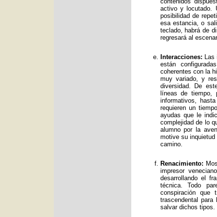
contenidos dispue
activo y locutado.
posibilidad de repet
esa estancia, o sal
teclado, habrá de d
regresará al escenar
Interacciones:
Las i
están configurad
coherentes con la hi
muy variado, y res
diversidad. De es
líneas de tiempo, 
informativos, has
requieren un tiemp
ayudas que le indic
complejidad de lo qu
alumno por la avent
motive su inquietud
camino.
Renacimiento:
Mos 
impresor venecian
desarrollando el f
técnica. Todo par
conspiración que t
trascendental para
salvar dichos tipos.