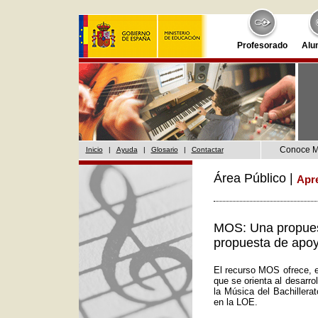
Profesorado
Alu
Conoce 
Inicio
|
Ayuda
|
Glosario
|
Contactar
Área Público |
Apr
MOS: Una propuest
propuesta de apoy
El recurso MOS ofrece, e
que se orienta al desarr
la Música del Bachillera
en la LOE.