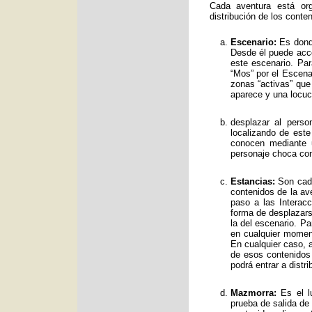
Cada aventura está org
distribución de los conte
Escenario:
Es donde
Desde él puede acce
este escenario. Par
“Mos” por el Escenar
zonas “activas” qu
aparece y una locuc
desplazar al perso
localizando de est
conocen mediante 
personaje choca con
Estancias:
Son cada
contenidos de la av
paso a las Interac
forma de desplazars
la del escenario. Pa
en cualquier moment
En cualquier caso, a
de esos contenidos
podrá entrar a distr
Mazmorra:
Es el lu
prueba de salida de