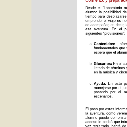
Comienzo y preparaci
Desde el “Laboratorio 
alumno la posibilidad de
tiempo para desplazarse
emprender el viaje es ne
de acompañar, es decir, 
esa aventura. En el pa
siguientes “provisiones”:
Contenidos:
Infor
fundamentales que s
espera que el alumno
Glosarios:
En el cu
listado de términos
en la música y circ
Ayuda:
En este pun
manejarse por el ju
pasando por el mo
escenarios.
El paso por estas inform
la aventura, como verem
alumno puede comenzar 
acceso le pedirá que int
vez registrado, habrá de 