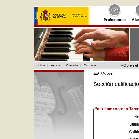
Profesorado
Alu
MOS en el 
Inicio
|
Ayuda
|
Glosario
|
Contactar
Volver
Sección calificaci
Palo flamenco: la Taran
No
Utilid
Calid