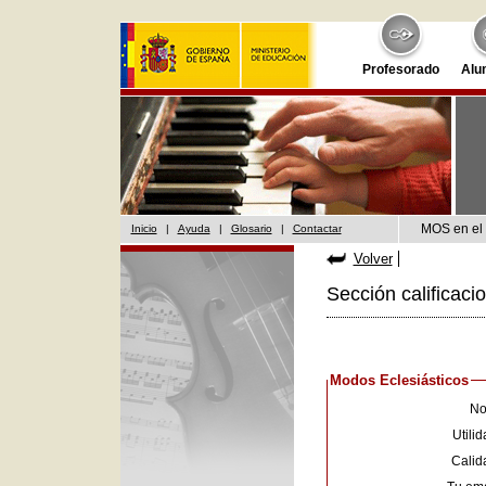
Profesorado
Alu
MOS en el 
Inicio
|
Ayuda
|
Glosario
|
Contactar
Volver
Sección calificaci
Modos Eclesiásticos
No
Utilid
Calid