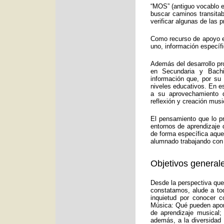
“MOS” (antiguo vocablo e
buscar caminos transitab
verificar algunas de las
Como recurso de apoyo ed
uno, información específ
Además del desarrollo pr
en Secundaria y Bachi
información que, por su
niveles educativos. En e
a su aprovechamiento d
reflexión y creación musi
El pensamiento que lo p
entornos de aprendizaje 
de forma específica aquel
alumnado trabajando con 
Objetivos generale
Desde la perspectiva que
constatamos, alude a to
inquietud por conocer c
Música: Qué pueden aport
de aprendizaje musical;
además, a la diversidad