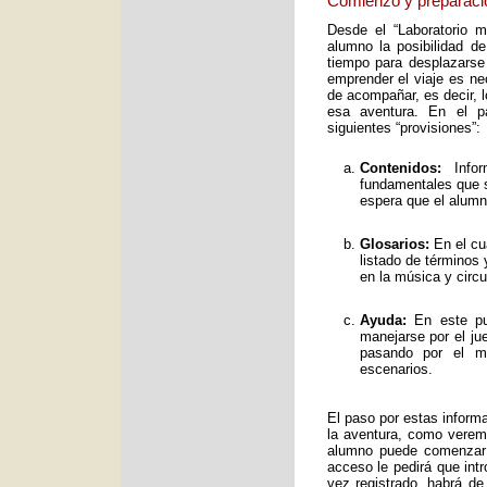
Comienzo y preparaci
Desde el “Laboratorio 
alumno la posibilidad de
tiempo para desplazarse
emprender el viaje es ne
de acompañar, es decir, 
esa aventura. En el pa
siguientes “provisiones”:
Contenidos:
Infor
fundamentales que s
espera que el alumno
Glosarios:
En el cu
listado de términos
en la música y circ
Ayuda:
En este pun
manejarse por el ju
pasando por el mo
escenarios.
El paso por estas inform
la aventura, como verem
alumno puede comenzar 
acceso le pedirá que int
vez registrado, habrá de 