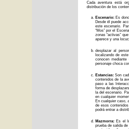
Cada aventura está org
distribución de los conte
Escenario:
Es donde
Desde él puede acce
este escenario. Par
“Mos” por el Escenar
zonas “activas” qu
aparece y una locuc
desplazar al perso
localizando de est
conocen mediante 
personaje choca con
Estancias:
Son cada
contenidos de la av
paso a las Interac
forma de desplazars
la del escenario. Pa
en cualquier moment
En cualquier caso, a
de esos contenidos
podrá entrar a distr
Mazmorra:
Es el lu
prueba de salida de