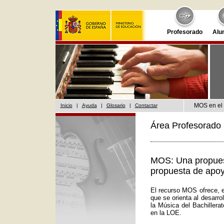
Profesorado
Alu
MOS en el 
Inicio
|
Ayuda
|
Glosario
|
Contactar
Área Profesorado 
MOS: Una propuest
propuesta de apoy
El recurso MOS ofrece, e
que se orienta al desarr
la Música del Bachillera
en la LOE.