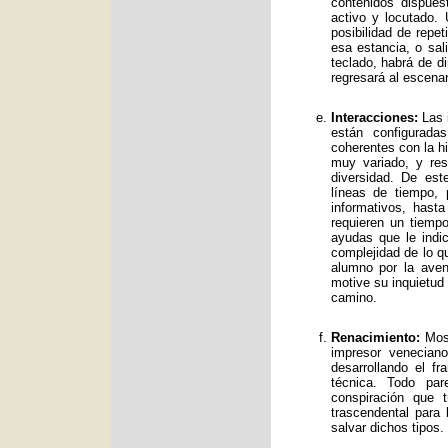
contenidos dispue
activo y locutado.
posibilidad de repet
esa estancia, o sal
teclado, habrá de d
regresará al escenar
Interacciones:
Las i
están configurad
coherentes con la hi
muy variado, y res
diversidad. De es
líneas de tiempo, 
informativos, has
requieren un tiemp
ayudas que le indic
complejidad de lo qu
alumno por la avent
motive su inquietud
camino.
Renacimiento:
Mos 
impresor venecian
desarrollando el f
técnica. Todo par
conspiración que t
trascendental para
salvar dichos tipos.