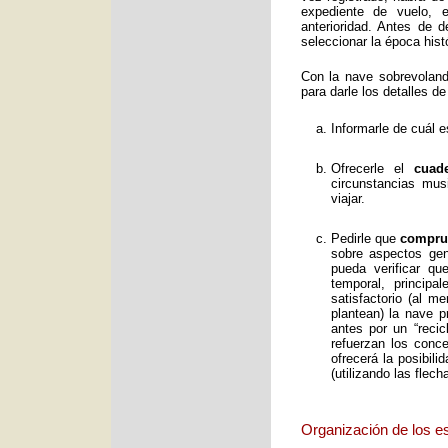
expediente de vuelo, e
anterioridad. Antes de 
seleccionar la época histó
Con la nave sobrevolan
para darle los detalles de
Informarle de cuál e
Ofrecerle el
cuad
circunstancias mus
viajar.
Pedirle que
comprue
sobre aspectos gene
pueda verificar qu
temporal, principa
satisfactorio (al 
plantean) la nave p
antes por un “reci
refuerzan los conc
ofrecerá la posibil
(utilizando las flec
Organización de los e