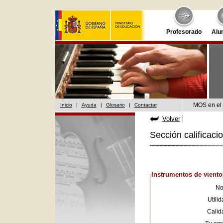
Profesorado
Alu
MOS en el 
Inicio
|
Ayuda
|
Glosario
|
Contactar
Volver
Sección calificaci
Instrumentos de viento
No
Utilid
Calid