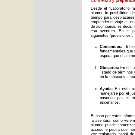
Comienzo y preparaci
Desde el “Laboratorio 
alumno la posibilidad de
tiempo para desplazarse
emprender el viaje es ne
de acompañar, es decir, 
esa aventura. En el pa
siguientes “provisiones”:
Contenidos:
Infor
fundamentales que s
espera que el alumno
Glosarios:
En el cu
listado de términos
en la música y circ
Ayuda:
En este pun
manejarse por el ju
pasando por el mo
escenarios.
El paso por estas inform
la aventura, como verem
alumno puede comenzar 
acceso le pedirá que int
vez registrado, habrá de 