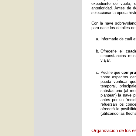
expediente de vuelo, e
anterioridad. Antes de 
seleccionar la época histó
Con la nave sobrevolan
para darle los detalles de
Informarle de cuál e
Ofrecerle el
cuad
circunstancias mus
viajar.
Pedirle que
comprue
sobre aspectos gene
pueda verificar qu
temporal, principa
satisfactorio (al 
plantean) la nave p
antes por un “reci
refuerzan los conc
ofrecerá la posibil
(utilizando las flec
Organización de los e