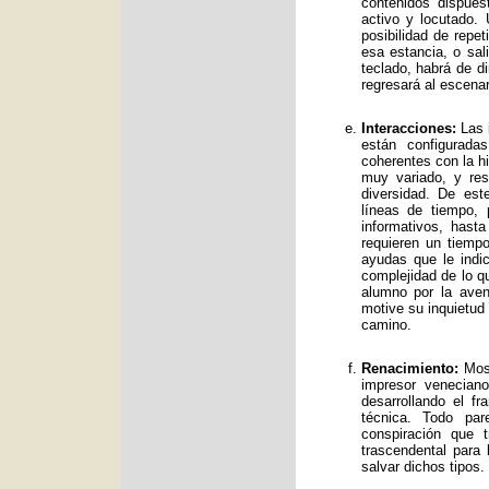
contenidos dispue
activo y locutado.
posibilidad de repet
esa estancia, o sal
teclado, habrá de d
regresará al escenar
Interacciones:
Las i
están configurad
coherentes con la hi
muy variado, y res
diversidad. De es
líneas de tiempo, 
informativos, has
requieren un tiemp
ayudas que le indic
complejidad de lo qu
alumno por la avent
motive su inquietud
camino.
Renacimiento:
Mos 
impresor venecian
desarrollando el f
técnica. Todo par
conspiración que t
trascendental para
salvar dichos tipos.