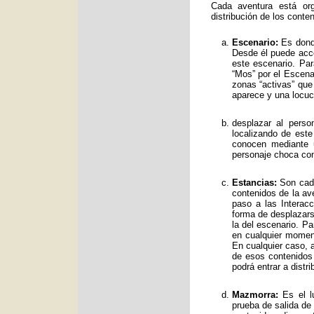
Cada aventura está org
distribución de los conte
Escenario:
Es donde
Desde él puede acce
este escenario. Par
“Mos” por el Escenar
zonas “activas” qu
aparece y una locuc
desplazar al perso
localizando de est
conocen mediante 
personaje choca con
Estancias:
Son cada
contenidos de la av
paso a las Interac
forma de desplazars
la del escenario. Pa
en cualquier moment
En cualquier caso, a
de esos contenidos
podrá entrar a distr
Mazmorra:
Es el lu
prueba de salida de