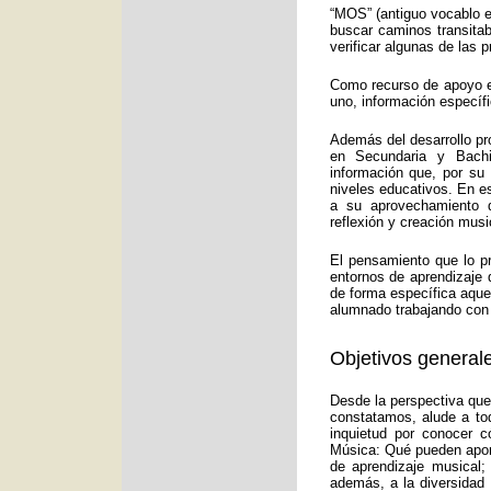
“MOS” (antiguo vocablo e
buscar caminos transitab
verificar algunas de las
Como recurso de apoyo ed
uno, información específ
Además del desarrollo pr
en Secundaria y Bachi
información que, por su
niveles educativos. En e
a su aprovechamiento d
reflexión y creación musi
El pensamiento que lo p
entornos de aprendizaje 
de forma específica aquel
alumnado trabajando con 
Objetivos generale
Desde la perspectiva que
constatamos, alude a to
inquietud por conocer c
Música: Qué pueden aport
de aprendizaje musical;
además, a la diversidad