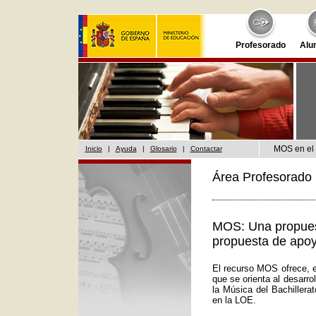
Profesorado
Alu
MOS en el 
Inicio
|
Ayuda
|
Glosario
|
Contactar
Área Profesorado 
MOS: Una propuest
propuesta de apoy
El recurso MOS ofrece, e
que se orienta al desarr
la Música del Bachillera
en la LOE.