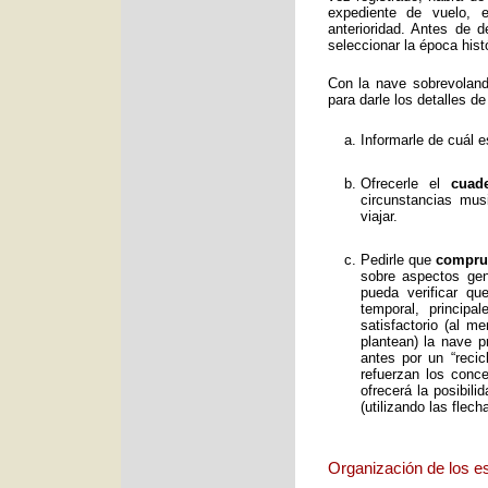
expediente de vuelo, e
anterioridad. Antes de 
seleccionar la época histó
Con la nave sobrevolan
para darle los detalles de
Informarle de cuál e
Ofrecerle el
cuad
circunstancias mus
viajar.
Pedirle que
comprue
sobre aspectos gene
pueda verificar qu
temporal, principa
satisfactorio (al 
plantean) la nave p
antes por un “reci
refuerzan los conc
ofrecerá la posibil
(utilizando las flec
Organización de los e