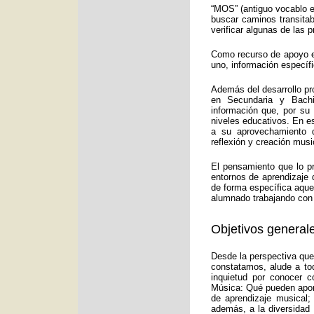
“MOS” (antiguo vocablo e
buscar caminos transitab
verificar algunas de las
Como recurso de apoyo ed
uno, información específ
Además del desarrollo pr
en Secundaria y Bachi
información que, por su
niveles educativos. En e
a su aprovechamiento d
reflexión y creación musi
El pensamiento que lo p
entornos de aprendizaje 
de forma específica aquel
alumnado trabajando con 
Objetivos generale
Desde la perspectiva que
constatamos, alude a to
inquietud por conocer c
Música: Qué pueden aport
de aprendizaje musical;
además, a la diversidad