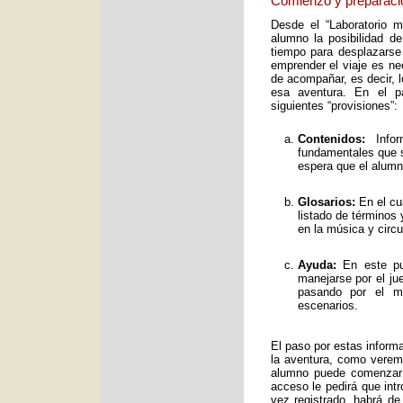
Comienzo y preparaci
Desde el “Laboratorio 
alumno la posibilidad de
tiempo para desplazarse
emprender el viaje es ne
de acompañar, es decir, 
esa aventura. En el pa
siguientes “provisiones”:
Contenidos:
Infor
fundamentales que s
espera que el alumno
Glosarios:
En el cu
listado de términos
en la música y circ
Ayuda:
En este pun
manejarse por el ju
pasando por el mo
escenarios.
El paso por estas inform
la aventura, como verem
alumno puede comenzar 
acceso le pedirá que int
vez registrado, habrá de 