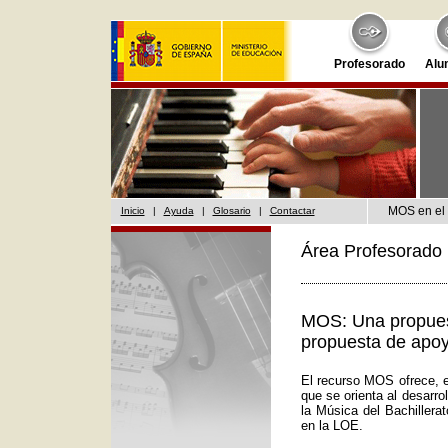
Profesorado
Alu
MOS en el 
Inicio
|
Ayuda
|
Glosario
|
Contactar
Área Profesorado 
MOS: Una propuest
propuesta de apoy
El recurso MOS ofrece, e
que se orienta al desarr
la Música del Bachillera
en la LOE.