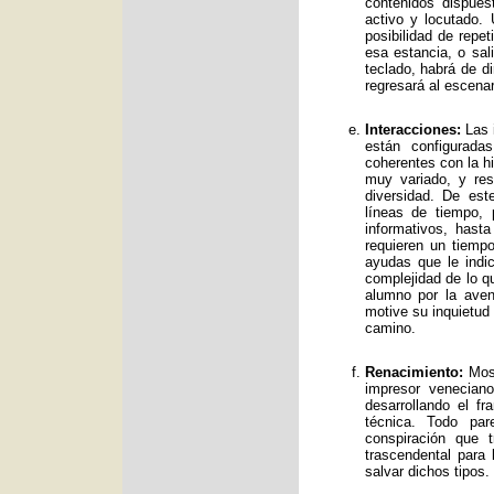
contenidos dispue
activo y locutado.
posibilidad de repet
esa estancia, o sal
teclado, habrá de d
regresará al escenar
Interacciones:
Las i
están configurad
coherentes con la hi
muy variado, y res
diversidad. De es
líneas de tiempo, 
informativos, has
requieren un tiemp
ayudas que le indic
complejidad de lo qu
alumno por la avent
motive su inquietud
camino.
Renacimiento:
Mos 
impresor venecian
desarrollando el f
técnica. Todo par
conspiración que t
trascendental para
salvar dichos tipos.