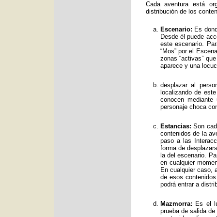
Cada aventura está org
distribución de los conte
Escenario:
Es donde
Desde él puede acce
este escenario. Par
“Mos” por el Escenar
zonas “activas” qu
aparece y una locuc
desplazar al perso
localizando de est
conocen mediante 
personaje choca con
Estancias:
Son cada
contenidos de la av
paso a las Interac
forma de desplazars
la del escenario. Pa
en cualquier moment
En cualquier caso, a
de esos contenidos
podrá entrar a distr
Mazmorra:
Es el lu
prueba de salida de