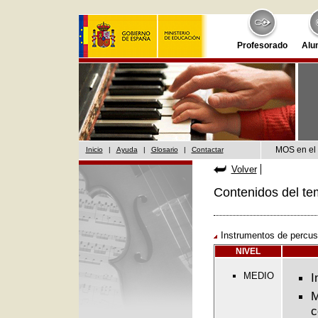
Profesorado
Alu
MOS en el 
Inicio
|
Ayuda
|
Glosario
|
Contactar
Volver
Contenidos del te
Instrumentos de percus
NIVEL
MEDIO
I
M
c