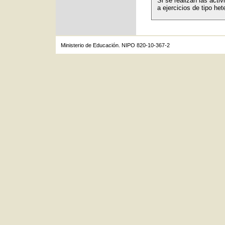
Si se realizan las act
a ejercicios de tipo het
Ministerio de Educación. NIPO 820-10-367-2