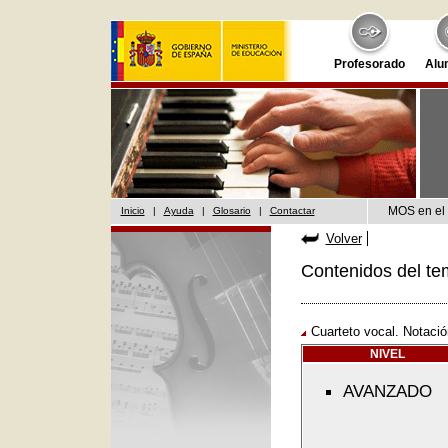
Profesorado
Alu
MOS en el 
Inicio
|
Ayuda
|
Glosario
|
Contactar
Volver
Contenidos del te
Cuarteto vocal. Notaci
NIVEL
AVANZADO