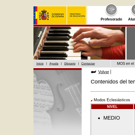
Profesorado
Alu
MOS en el 
Inicio
|
Ayuda
|
Glosario
|
Contactar
Volver
Contenidos del te
Modos Eclesiásticos
NIVEL
MEDIO