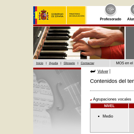
Profesorado
Alu
MOS en el 
Inicio
|
Ayuda
|
Glosario
|
Contactar
Volver
Contenidos del te
Agrupaciones vocales
NIVEL
Medio