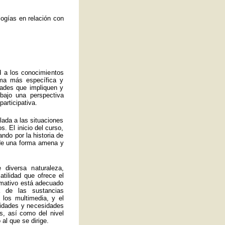
ogías en relación con
d a los conocimientos
rma más específica y
idades que impliquen y
bajo una perspectiva
articipativa.
ulada a las situaciones
. El inicio del curso,
ando por la historia de
a de una forma amena y
 diversa naturaleza,
atilidad que ofrece el
ormativo está adecuado
 de las sustancias
 los multimedia, y el
lidades y necesidades
s, así como del nivel
al que se dirige.