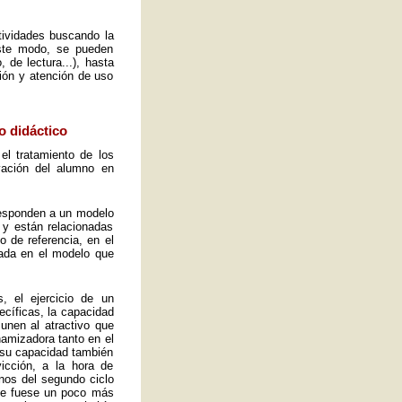
ctividades buscando la
este modo, se pueden
 de lectura...), hasta
ión y atención de uso
o didáctico
el tratamiento de los
vación del alumno en
 responden a un modelo
 y están relacionadas
o de referencia, en el
ada en el modelo que
, el ejercicio de un
ecíficas, la capacidad
 unen al atractivo que
namizadora tanto en el
y su capacidad también
icción, a la hora de
mnos del segundo ciclo
ue fuese un poco más