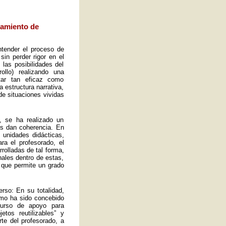
eamiento de
ntender el proceso de
sin perder rigor en el
las posibilidades del
ollo) realizando una
tar tan eficaz como
a estructura narrativa,
de situaciones vividas
, se ha realizado un
es dan coherencia. En
s unidades didácticas,
ra el profesorado, el
rolladas de tal forma,
ales dentro de estas,
 que permite un grado
rso: En su totalidad,
omo ha sido concebido
curso de apoyo para
tos reutilizables” y
rte del profesorado, a