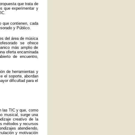
propuesta que trata de
los que experimentar y
IC.
o que contienen, cada
esorado y Público.
es del área de música
ofesorado se ofrece
abanico más amplio de
 una oferta encaminada
bierto de encuentro,
ión de herramientas y
ce el soporte, abordan
yor dificultad para el
an las TIC y que, como
no musical, surge una
izaje creativo de la
ros métodos y recursos
endizajes atendiendo,
mulación y motivación