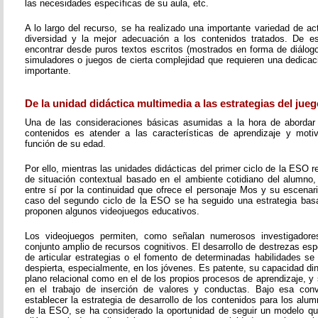
las necesidades específicas de su aula, etc.
A lo largo del recurso, se ha realizado una importante variedad de a
diversidad y la mejor adecuación a los contenidos tratados. De 
encontrar desde puros textos escritos (mostrados en forma de diálogo,
simuladores o juegos de cierta complejidad que requieren una dedicac
importante.
De la unidad didáctica multimedia a las estrategias del jueg
Una de las consideraciones básicas asumidas a la hora de abordar 
contenidos es atender a las características de aprendizaje y moti
función de su edad.
Por ello, mientras las unidades didácticas del primer ciclo de la ESO
de situación contextual basado en el ambiente cotidiano del alumno,
entre sí por la continuidad que ofrece el personaje Mos y su escenari
caso del segundo ciclo de la ESO se ha seguido una estrategia bas
proponen algunos videojuegos educativos.
Los videojuegos permiten, como señalan numerosos investigadores
conjunto amplio de recursos cognitivos. El desarrollo de destrezas esp
de articular estrategias o el fomento de determinadas habilidades se
despierta, especialmente, en los jóvenes. Es patente, su capacidad di
plano relacional como en el de los propios procesos de aprendizaje, 
en el trabajo de inserción de valores y conductas. Bajo esa conv
establecer la estrategia de desarrollo de los contenidos para los alu
de la ESO, se ha considerado la oportunidad de seguir un modelo q