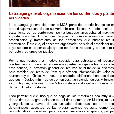
Estrategia general, organización de los contenidos y plant
actividades
La estrategia general del recurso MOS parte del criterio básico de e
aprendizaje musical desde su vertiente más lúdica. En este sentido, 
tratamiento de los contenidos, se ha buscado aprovechar al máximo 
soporte (con las limitaciones lógicas y comprensibles de desarr
organización y tratamiento de los contenidos que pudiese resul
entretenida. Para ello, el concepto organizador ha sido el establecer un
cuyo soporte es el personaje que da nombre al recurso, y el conjunto 
por este y su grupo de iguales.
Por lo que respecta al modelo seguido para estructurar el recurso
planteamiento modular en el que unas partes recogen a las otras y l
este sentido, el armazón general del recurso se nutre de la distinta
pero también del resto de ítem que ofrecen información de valor pa
alumnado y el público. A su vez, las unidades didácticas han sido desar
que sus módulos mínimos de contenidos, aún siendo lógicos y funcion
se configuran, a la vez, como “objetos de aprendizaje” autónomos, lo
de flexibilidad importante.
Esto permite que el uso que se haga de los materiales sea muy dive
dentro de una programación anual del departamento de Música; tal c
y organizado a través de las unidades didácticas, como un re
determinados aspectos de las programaciones de aula; como “obje
recombinables, con otros, para preparar materiales adaptados, por pa