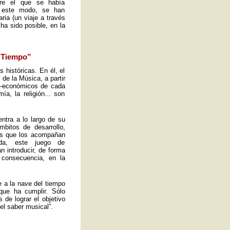
obre el que se había
e este modo, se han
ria (un viaje a través
ha sido posible, en la
l Tiempo”
s históricas. En él, el
de la Música, a partir
io-económicos de cada
a, la religión... son
ntra a lo largo de su
mbitos de desarrollo,
tos que los acompañan
ida, este juego de
n introducir, de forma
 consecuencia, en la
e a la nave del tiempo
que ha cumplir. Sólo
de lograr el objetivo
el saber musical”.