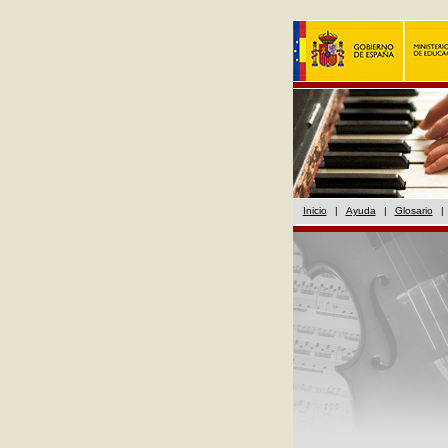
Inicio
|
Ayuda
|
Glosario
|