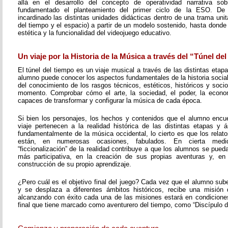
allá en el desarrollo del concepto de operatividad narrativa s
fundamentado el planteamiento del primer ciclo de la ESO. D
incardinado las distintas unidades didácticas dentro de una trama unita
del tiempo y el espacio) a partir de un modelo sostenido, hasta donde 
estética y la funcionalidad del videojuego educativo.
Un viaje por la Historia de la Música a través del “Túnel de
El túnel del tiempo es un viaje musical a través de las distintas etapa
alumno puede conocer los aspectos fundamentales de la historia social 
del conocimiento de los rasgos técnicos, estéticos, históricos y soc
momento. Comprobar cómo el arte, la sociedad, el poder, la economí
capaces de transformar y configurar la música de cada época.
Si bien los personajes, los hechos y contenidos que el alumno encue
viaje pertenecen a la realidad histórica de las distintas etapas y á
fundamentalmente de la música occidental, lo cierto es que los rela
están, en numerosas ocasiones, fabulados. En cierta med
“ficcionalización” de la realidad contribuye a que los alumnos se pueda
más participativa, en la creación de sus propias aventuras y, en
construcción de su propio aprendizaje.
¿Pero cuál es el objetivo final del juego? Cada vez que el alumno sub
y se desplaza a diferentes ámbitos históricos, recibe una misión 
alcanzando con éxito cada una de las misiones estará en condiciones 
final que tiene marcado como aventurero del tiempo, como “Discípulo d