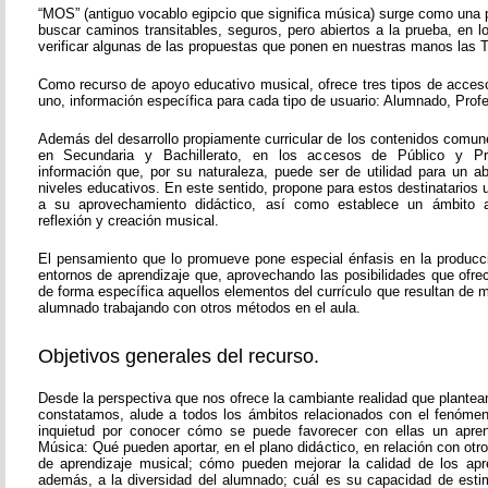
“MOS” (antiguo vocablo egipcio que significa música) surge como una 
buscar caminos transitables, seguros, pero abiertos a la prueba, en 
verificar algunas de las propuestas que ponen en nuestras manos las T
Como recurso de apoyo educativo musical, ofrece tres tipos de acces
uno, información específica para cada tipo de usuario: Alumnado, Prof
Además del desarrollo propiamente curricular de los contenidos comun
en Secundaria y Bachillerato, en los accesos de Público y Pr
información que, por su naturaleza, puede ser de utilidad para un 
niveles educativos. En este sentido, propone para estos destinatarios
a su aprovechamiento didáctico, así como establece un ámbito a
reflexión y creación musical.
El pensamiento que lo promueve pone especial énfasis en la producc
entornos de aprendizaje que, aprovechando las posibilidades que ofre
de forma específica aquellos elementos del currículo que resultan de ma
alumnado trabajando con otros métodos en el aula.
Objetivos generales del recurso.
Desde la perspectiva que nos ofrece la cambiante realidad que plante
constatamos, alude a todos los ámbitos relacionados con el fenóme
inquietud por conocer cómo se puede favorecer con ellas un aprend
Música: Qué pueden aportar, en el plano didáctico, en relación con ot
de aprendizaje musical; cómo pueden mejorar la calidad de los apr
además, a la diversidad del alumnado; cuál es su capacidad de esti