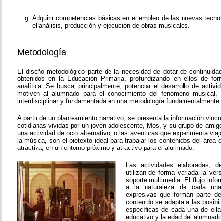
Adquirir competencias básicas en el empleo de las nuevas tecnol
el análisis, producción y ejecución de obras musicales.
Metodología
El diseño metodológico parte de la necesidad de dotar de continuida
obtenidos en la Educación Primaria, profundizando en ellos de fo
analítica. Se busca, principalmente, potenciar el desarrollo de activ
motiven al alumnado para el conocimiento del fenómeno musical, 
interdisciplinar y fundamentada en una metodología fundamentalmente p
A partir de un planteamiento narrativo, se presenta la información vinc
cotidianas vividas por un joven adolescente, Mos, y su grupo de amigos
una actividad de ocio alternativo, o las aventuras que experimenta viaj
la música, son el pretexto ideal para trabajar los contenidos del áre
atractiva, en un entorno próximo y atractivo para el alumnado.
Las actividades elaboradas, de
utilizan de forma variada la vers
soporte multimedia. El flujo inf
a la naturaleza de cada una
expresivas que forman parte de
contenido se adapta a las posibi
específicas de cada una de ella
educativo y la edad del alumnado 