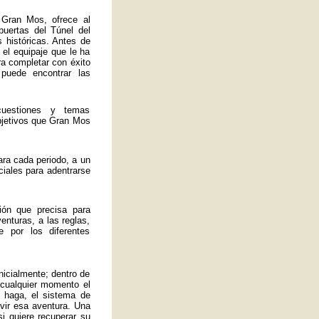
 Gran Mos, ofrece al
 puertas del Túnel del
 históricas. Antes de
 el equipaje que le ha
ra completar con éxito
 puede encontrar las
uestiones y temas
bjetivos que Gran Mos
ra cada periodo, a un
ciales para adentrarse
ión que precisa para
enturas, a las reglas,
 por los diferentes
nicialmente; dentro de
 cualquier momento el
 haga, el sistema de
ivir esa aventura. Una
si quiere recuperar su