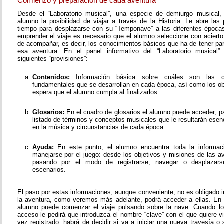
Comienzo y preparación de cada aventura
Desde el “Laboratorio musical”, una especie de demiurgo musical,
alumno la posibilidad de viajar a través de la Historia. Le abre las
tiempo para desplazarse con su “Temponave” a las diferentes épocas
emprender el viaje es necesario que el alumno seleccione con acierto
de acompañar, es decir, los conocimientos básicos que ha de tener pa
esa aventura. En el panel informativo del “Laboratorio musical”
siguientes “provisiones”:
Contenidos:
Información básica sobre cuáles son las c
fundamentales que se desarrollan en cada época, así como los o
espera que el alumno cumpla al finalizarlos.
Glosarios:
En el cuadro de glosarios el alumno puede acceder, pa
listado de términos y conceptos musicales que le resultarán esen
en la música y circunstancias de cada época.
Ayuda:
En este punto, el alumno encuentra toda la informac
manejarse por el juego: desde los objetivos y misiones de las av
pasando por el modo de registrarse, navegar o desplazarse
escenarios.
El paso por estas informaciones, aunque conveniente, no es obligado i
la aventura, como veremos más adelante, podrá acceder a ellas. En
alumno puede comenzar el viaje pulsando sobre la nave. Cuando lo
acceso le pedirá que introduzca el nombre “clave” con el que quiere v
vez registrado, habrá de decidir si va a iniciar una nueva travesía o 