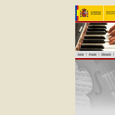
Inicio
|
Ayuda
|
Glosario
|