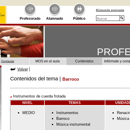
Búsqueda avanzada
Profesorado
Alumnado
Público
PROF
MOS en el aula
Contenidos
Infórmate y com
Contactar
Volver
Contenidos del tema |
Barroco
Instrumentos de cuerda frotada
NIVEL
TEMAS
UNIDAD
MEDIO
Instrumentos
Renaci
Barroco
Música 
Música instrumental