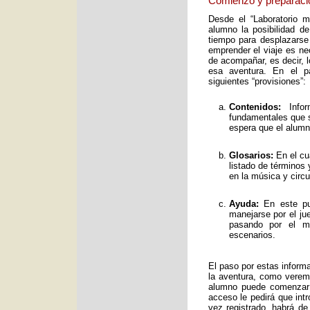
Comienzo y preparaci
Desde el “Laboratorio 
alumno la posibilidad de
tiempo para desplazarse
emprender el viaje es ne
de acompañar, es decir, 
esa aventura. En el pa
siguientes “provisiones”:
Contenidos:
Infor
fundamentales que s
espera que el alumno
Glosarios:
En el cu
listado de términos
en la música y circ
Ayuda:
En este pun
manejarse por el ju
pasando por el mo
escenarios.
El paso por estas inform
la aventura, como verem
alumno puede comenzar 
acceso le pedirá que int
vez registrado, habrá de 