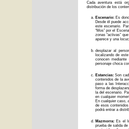
Cada aventura está org
distribución de los conte
Escenario:
Es donde
Desde él puede acce
este escenario. Par
“Mos” por el Escenar
zonas “activas” qu
aparece y una locuc
desplazar al perso
localizando de est
conocen mediante 
personaje choca con
Estancias:
Son cada
contenidos de la av
paso a las Interac
forma de desplazars
la del escenario. Pa
en cualquier moment
En cualquier caso, a
de esos contenidos
podrá entrar a distr
Mazmorra:
Es el lu
prueba de salida de