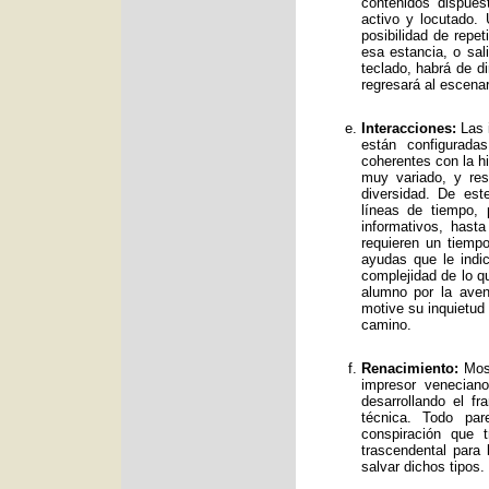
contenidos dispue
activo y locutado.
posibilidad de repet
esa estancia, o sal
teclado, habrá de d
regresará al escenar
Interacciones:
Las i
están configurad
coherentes con la hi
muy variado, y res
diversidad. De es
líneas de tiempo, 
informativos, has
requieren un tiemp
ayudas que le indic
complejidad de lo qu
alumno por la avent
motive su inquietud
camino.
Renacimiento:
Mos 
impresor venecian
desarrollando el f
técnica. Todo par
conspiración que t
trascendental para
salvar dichos tipos.