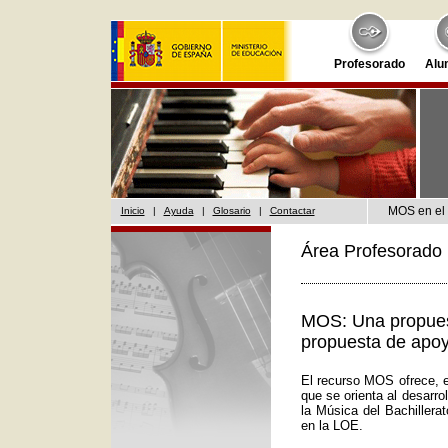
Profesorado
Alu
MOS en el 
Inicio
|
Ayuda
|
Glosario
|
Contactar
Área Profesorado 
MOS: Una propuest
propuesta de apoy
El recurso MOS ofrece, e
que se orienta al desarr
la Música del Bachillera
en la LOE.