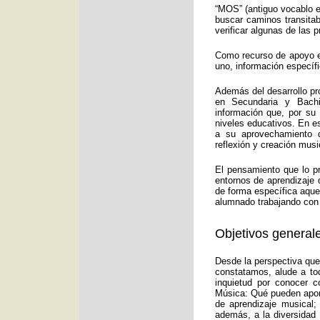
“MOS” (antiguo vocablo e
buscar caminos transitab
verificar algunas de las
Como recurso de apoyo ed
uno, información específ
Además del desarrollo pr
en Secundaria y Bachi
información que, por su
niveles educativos. En e
a su aprovechamiento d
reflexión y creación musi
El pensamiento que lo p
entornos de aprendizaje 
de forma específica aquel
alumnado trabajando con 
Objetivos generale
Desde la perspectiva que
constatamos, alude a to
inquietud por conocer c
Música: Qué pueden aport
de aprendizaje musical;
además, a la diversidad