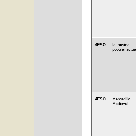
4ESO
la musica
popular actua
4ESO
Mercadillo
Medieval