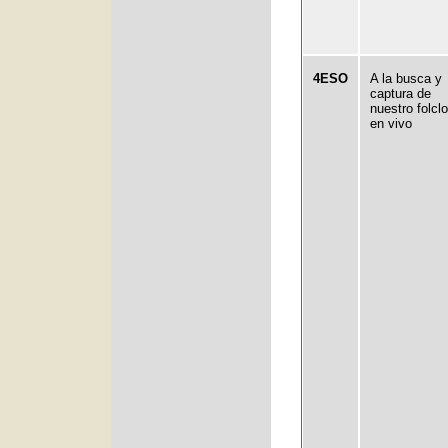
4ESO
A la busca y
captura de
nuestro folclo
en vivo