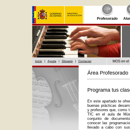
Profesorado
Alu
MOS en el 
Inicio
|
Ayuda
|
Glosario
|
Contactar
Área Profesorado 
Programa tus cla
En este apartado te ofr
buenas prácticas desarro
y profesores que, como tú
TIC en el aula de Mús
conjunto de documento
conocer las programaci
llevado a cabo con su