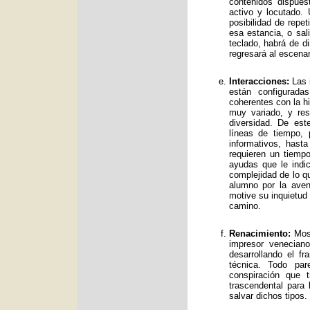
contenidos dispue
activo y locutado.
posibilidad de repet
esa estancia, o sal
teclado, habrá de d
regresará al escenar
Interacciones:
Las i
están configurad
coherentes con la hi
muy variado, y res
diversidad. De es
líneas de tiempo, 
informativos, has
requieren un tiemp
ayudas que le indic
complejidad de lo qu
alumno por la avent
motive su inquietud
camino.
Renacimiento:
Mos 
impresor venecian
desarrollando el f
técnica. Todo par
conspiración que t
trascendental para
salvar dichos tipos.