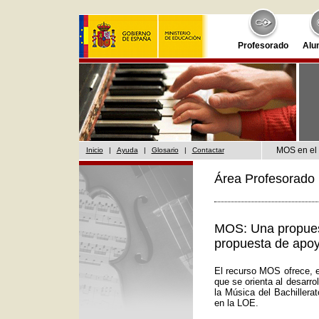
Profesorado
Alu
MOS en el 
Inicio
|
Ayuda
|
Glosario
|
Contactar
Área Profesorado 
MOS: Una propuest
propuesta de apoy
El recurso MOS ofrece, e
que se orienta al desarr
la Música del Bachillera
en la LOE.