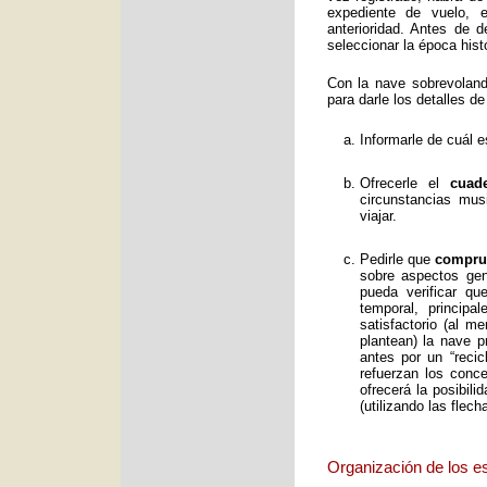
expediente de vuelo, e
anterioridad. Antes de 
seleccionar la época histó
Con la nave sobrevolan
para darle los detalles de
Informarle de cuál e
Ofrecerle el
cuad
circunstancias mus
viajar.
Pedirle que
comprue
sobre aspectos gene
pueda verificar qu
temporal, principa
satisfactorio (al 
plantean) la nave p
antes por un “reci
refuerzan los conc
ofrecerá la posibil
(utilizando las flec
Organización de los e