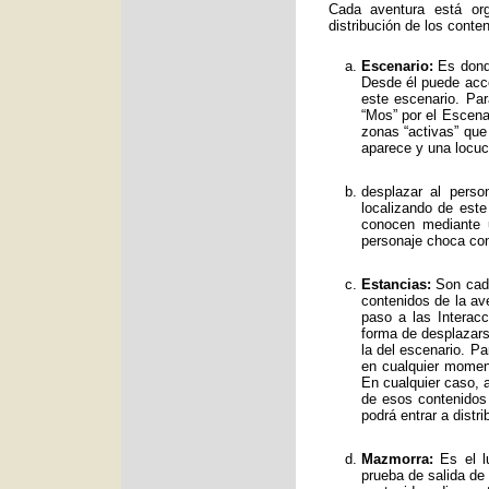
Cada aventura está org
distribución de los conte
Escenario:
Es donde
Desde él puede acce
este escenario. Par
“Mos” por el Escenar
zonas “activas” qu
aparece y una locuc
desplazar al perso
localizando de est
conocen mediante 
personaje choca con
Estancias:
Son cada
contenidos de la av
paso a las Interac
forma de desplazars
la del escenario. Pa
en cualquier moment
En cualquier caso, a
de esos contenidos
podrá entrar a distr
Mazmorra:
Es el lu
prueba de salida de