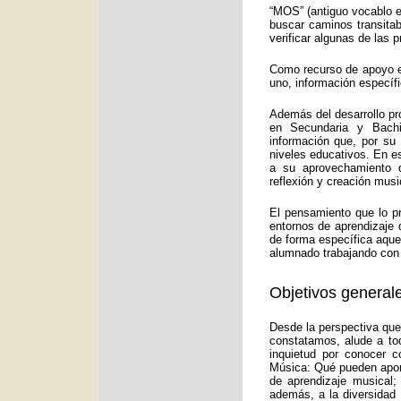
“MOS” (antiguo vocablo e
buscar caminos transitab
verificar algunas de las
Como recurso de apoyo ed
uno, información específ
Además del desarrollo pr
en Secundaria y Bachi
información que, por su
niveles educativos. En e
a su aprovechamiento d
reflexión y creación musi
El pensamiento que lo p
entornos de aprendizaje 
de forma específica aquel
alumnado trabajando con 
Objetivos generale
Desde la perspectiva que
constatamos, alude a to
inquietud por conocer c
Música: Qué pueden aport
de aprendizaje musical;
además, a la diversidad