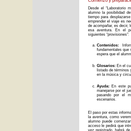
Comienzo y preparaci
Desde el “Laboratorio 
alumno la posibilidad de
tiempo para desplazarse
emprender el viaje es ne
de acompañar, es decir, 
esa aventura. En el pa
siguientes “provisiones”:
Contenidos:
Infor
fundamentales que s
espera que el alumno
Glosarios:
En el cu
listado de términos
en la música y circ
Ayuda:
En este pun
manejarse por el ju
pasando por el mo
escenarios.
El paso por estas inform
la aventura, como verem
alumno puede comenzar 
acceso le pedirá que int
vez registrado, habrá de 