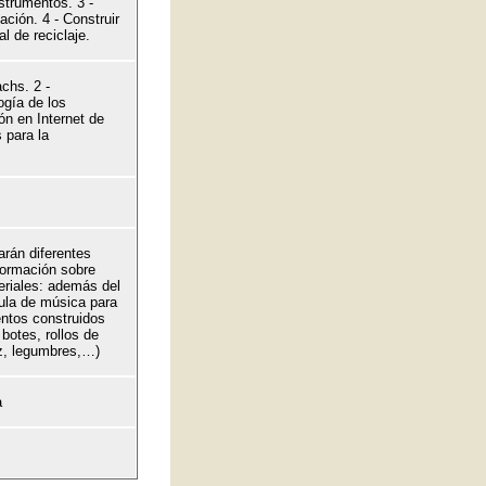
nstrumentos. 3 -
gación. 4 - Construir
l de reciclaje.
achs. 2 -
ogía de los
ón en Internet de
 para la
rán diferentes
formación sobre
eriales: además del
aula de música para
entos construidos
botes, rollos de
ez, legumbres,…)
a