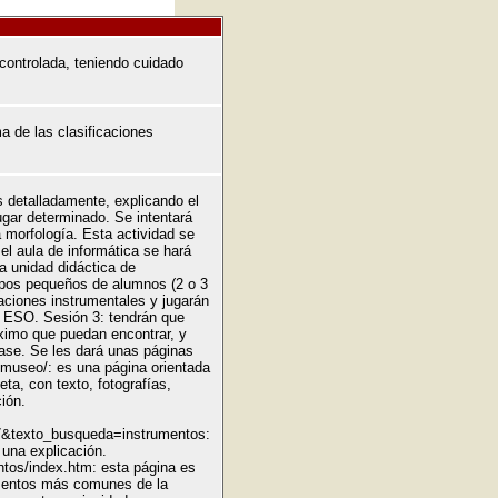
controlada, teniendo cuidado
a de las clasificaciones
s detalladamente, explicando el
ugar determinado. Se intentará
 morfología. Esta actividad se
el aula de informática se hará
la unidad didáctica de
pos pequeños de alumnos (2 o 3
aciones instrumentales y jugarán
º ESO. Sesión 3: tendrán que
ximo que puedan encontrar, y
ase. Se les dará unas páginas
/museo/: es una página orientada
ta, con texto, fotografías,
ión.
exto_busqueda=instrumentos:
 una explicación.
ntos/index.htm: esta página es
umentos más comunes de la