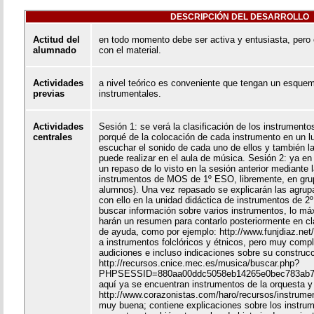
DESCRIPCIÓN DEL DESARROLLO
Actitud del
en todo momento debe ser activa y entusiasta, pero 
alumnado
con el material.
Actividades
a nivel teórico es conveniente que tengan un esquem
previas
instrumentales.
Actividades
Sesión 1: se verá la clasificación de los instrumento
centrales
porqué de la colocación de cada instrumento en un l
escuchar el sonido de cada uno de ellos y también la
puede realizar en el aula de música. Sesión 2: ya en 
un repaso de lo visto en la sesión anterior mediante 
instrumentos de MOS de 1º ESO, libremente, en gru
alumnos). Una vez repasado se explicarán las agrup
con ello en la unidad didáctica de instrumentos de 2
buscar información sobre varios instrumentos, lo má
harán un resumen para contarlo posteriormente en cl
de ayuda, como por ejemplo: http://www.funjdiaz.net
a instrumentos folclóricos y étnicos, pero muy comple
audiciones e incluso indicaciones sobre su construcc
http://recursos.cnice.mec.es/musica/buscar.php?
PHPSESSID=880aa00ddc5058eb14265e0bec783ab7&t
aquí ya se encuentran instrumentos de la orquesta y
http://www.corazonistas.com/haro/recursos/instrume
muy buena; contiene explicaciones sobre los instr