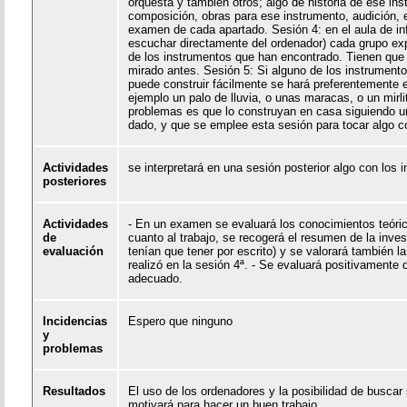
orquesta y también otros; algo de historia de ese ins
composición, obras para ese instrumento, audición, 
examen de cada apartado. Sesión 4: en el aula de in
escuchar directamente del ordenador) cada grupo expl
de los instrumentos que han encontrado. Tienen que t
mirado antes. Sesión 5: Si alguno de los instrumento
puede construir fácilmente se hará preferentemente e
ejemplo un palo de lluvia, o unas maracas, o un mirli
problemas es que lo construyan en casa siguiendo u
dado, y que se emplee esta sesión para tocar algo co
Actividades
se interpretará en una sesión posterior algo con los 
posteriores
Actividades
- En un examen se evaluará los conocimientos teóric
de
cuanto al trabajo, se recogerá el resumen de la inve
evaluación
tenían que tener por escrito) y se valorará también 
realizó en la sesión 4ª. - Se evaluará positivamente
adecuado.
Incidencias
Espero que ninguno
y
problemas
Resultados
El uso de los ordenadores y la posibilidad de buscar 
motivará para hacer un buen trabajo