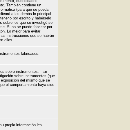
trumento, curiosidades,
etc. También contiene un
formática (para que se pueda
icará a los demás lo principal
enerlo por escrito y habérselo
s sobre los que se investigó se
se. Si no se puede fabricar por
tón. Lo mejor para evitar
nas instrucciones que se habrán
n ellos.
instrumentos fabricados.
os sobre instrumentos. - En
stigación sobre instrumentos (que
la exposición del mismo que se
 que el comportamiento haya sido
su propia información les