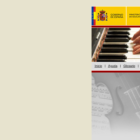
Inicio
|
Ayuda
|
Glosario
|