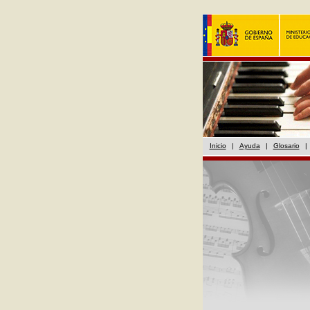
Inicio
|
Ayuda
|
Glosario
|