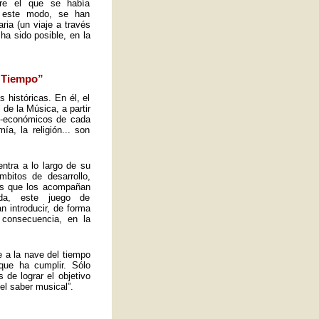
obre el que se había
e este modo, se han
ria (un viaje a través
ha sido posible, en la
l Tiempo”
s históricas. En él, el
de la Música, a partir
io-económicos de cada
a, la religión... son
ntra a lo largo de su
mbitos de desarrollo,
tos que los acompañan
ida, este juego de
n introducir, de forma
 consecuencia, en la
e a la nave del tiempo
que ha cumplir. Sólo
de lograr el objetivo
el saber musical”.