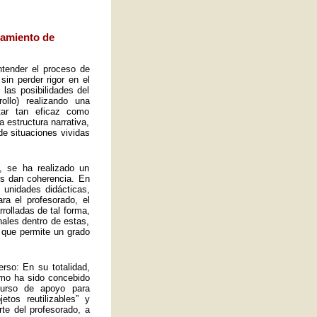
eamiento de
ntender el proceso de
sin perder rigor en el
las posibilidades del
ollo) realizando una
tar tan eficaz como
a estructura narrativa,
de situaciones vividas
, se ha realizado un
es dan coherencia. En
s unidades didácticas,
ra el profesorado, el
rolladas de tal forma,
ales dentro de estas,
 que permite un grado
rso: En su totalidad,
omo ha sido concebido
curso de apoyo para
tos reutilizables” y
rte del profesorado, a