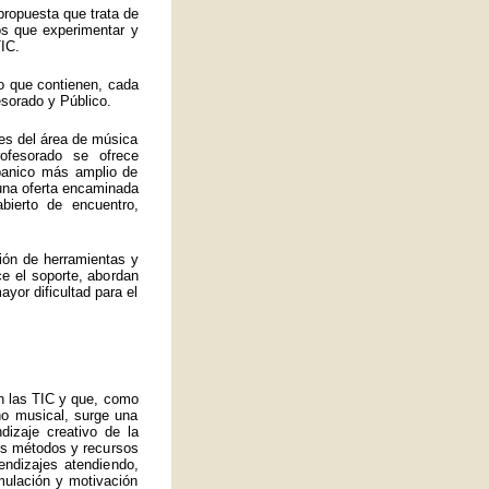
propuesta que trata de
los que experimentar y
IC.
o que contienen, cada
esorado y Público.
es del área de música
ofesorado se ofrece
abanico más amplio de
 una oferta encaminada
bierto de encuentro,
ión de herramientas y
ce el soporte, abordan
yor dificultad para el
an las TIC y que, como
no musical, surge una
izaje creativo de la
ros métodos y recursos
endizajes atendiendo,
mulación y motivación