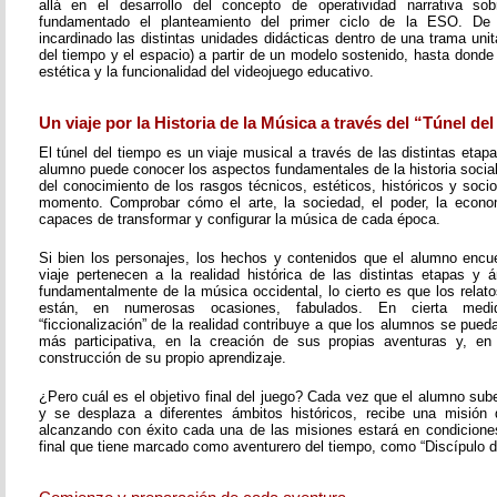
allá en el desarrollo del concepto de operatividad narrativa s
fundamentado el planteamiento del primer ciclo de la ESO. D
incardinado las distintas unidades didácticas dentro de una trama unita
del tiempo y el espacio) a partir de un modelo sostenido, hasta donde 
estética y la funcionalidad del videojuego educativo.
Un viaje por la Historia de la Música a través del “Túnel de
El túnel del tiempo es un viaje musical a través de las distintas etapa
alumno puede conocer los aspectos fundamentales de la historia social 
del conocimiento de los rasgos técnicos, estéticos, históricos y soc
momento. Comprobar cómo el arte, la sociedad, el poder, la economí
capaces de transformar y configurar la música de cada época.
Si bien los personajes, los hechos y contenidos que el alumno encue
viaje pertenecen a la realidad histórica de las distintas etapas y á
fundamentalmente de la música occidental, lo cierto es que los rela
están, en numerosas ocasiones, fabulados. En cierta med
“ficcionalización” de la realidad contribuye a que los alumnos se pueda
más participativa, en la creación de sus propias aventuras y, en
construcción de su propio aprendizaje.
¿Pero cuál es el objetivo final del juego? Cada vez que el alumno sub
y se desplaza a diferentes ámbitos históricos, recibe una misión 
alcanzando con éxito cada una de las misiones estará en condiciones 
final que tiene marcado como aventurero del tiempo, como “Discípulo d