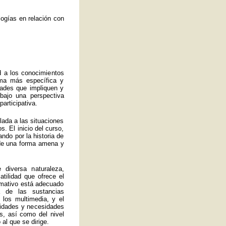
ogías en relación con
d a los conocimientos
rma más específica y
idades que impliquen y
bajo una perspectiva
articipativa.
ulada a las situaciones
. El inicio del curso,
ando por la historia de
a de una forma amena y
 diversa naturaleza,
atilidad que ofrece el
ormativo está adecuado
 de las sustancias
 los multimedia, y el
lidades y necesidades
s, así como del nivel
al que se dirige.