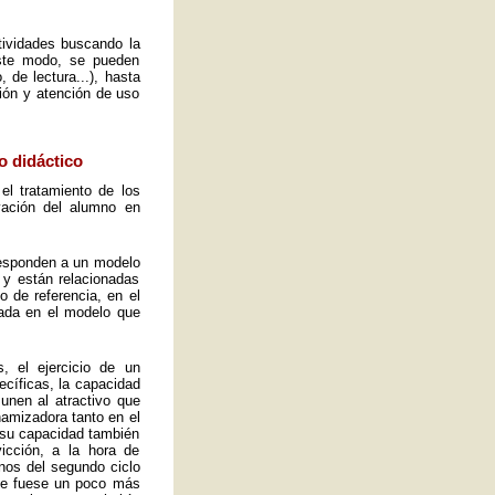
ctividades buscando la
este modo, se pueden
 de lectura...), hasta
ión y atención de uso
o didáctico
el tratamiento de los
vación del alumno en
 responden a un modelo
 y están relacionadas
o de referencia, en el
ada en el modelo que
, el ejercicio de un
ecíficas, la capacidad
 unen al atractivo que
namizadora tanto en el
y su capacidad también
icción, a la hora de
mnos del segundo ciclo
ue fuese un poco más