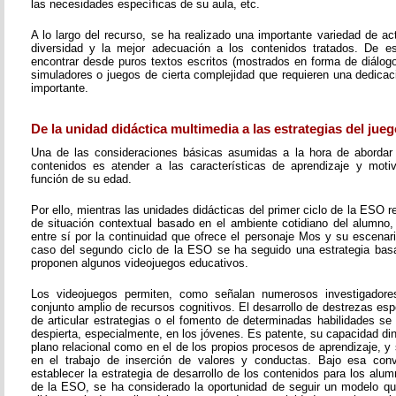
las necesidades específicas de su aula, etc.
A lo largo del recurso, se ha realizado una importante variedad de a
diversidad y la mejor adecuación a los contenidos tratados. De 
encontrar desde puros textos escritos (mostrados en forma de diálogo,
simuladores o juegos de cierta complejidad que requieren una dedicac
importante.
De la unidad didáctica multimedia a las estrategias del jueg
Una de las consideraciones básicas asumidas a la hora de abordar 
contenidos es atender a las características de aprendizaje y moti
función de su edad.
Por ello, mientras las unidades didácticas del primer ciclo de la ESO
de situación contextual basado en el ambiente cotidiano del alumno,
entre sí por la continuidad que ofrece el personaje Mos y su escenari
caso del segundo ciclo de la ESO se ha seguido una estrategia bas
proponen algunos videojuegos educativos.
Los videojuegos permiten, como señalan numerosos investigadores
conjunto amplio de recursos cognitivos. El desarrollo de destrezas esp
de articular estrategias o el fomento de determinadas habilidades se
despierta, especialmente, en los jóvenes. Es patente, su capacidad di
plano relacional como en el de los propios procesos de aprendizaje, 
en el trabajo de inserción de valores y conductas. Bajo esa conv
establecer la estrategia de desarrollo de los contenidos para los alu
de la ESO, se ha considerado la oportunidad de seguir un modelo q