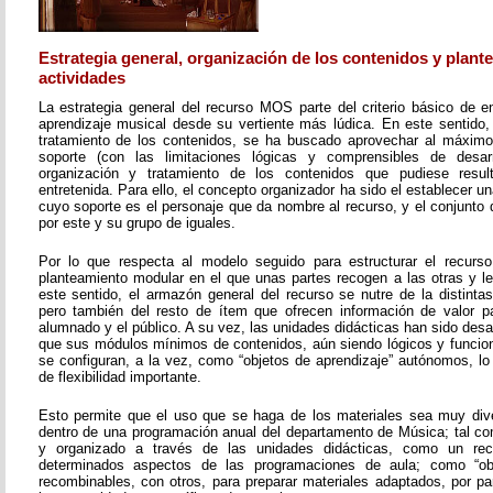
Estrategia general, organización de los contenidos y plant
actividades
La estrategia general del recurso MOS parte del criterio básico de e
aprendizaje musical desde su vertiente más lúdica. En este sentido, 
tratamiento de los contenidos, se ha buscado aprovechar al máximo 
soporte (con las limitaciones lógicas y comprensibles de desarr
organización y tratamiento de los contenidos que pudiese resul
entretenida. Para ello, el concepto organizador ha sido el establecer un
cuyo soporte es el personaje que da nombre al recurso, y el conjunto 
por este y su grupo de iguales.
Por lo que respecta al modelo seguido para estructurar el recurso
planteamiento modular en el que unas partes recogen a las otras y l
este sentido, el armazón general del recurso se nutre de la distinta
pero también del resto de ítem que ofrecen información de valor pa
alumnado y el público. A su vez, las unidades didácticas han sido desar
que sus módulos mínimos de contenidos, aún siendo lógicos y funcion
se configuran, a la vez, como “objetos de aprendizaje” autónomos, lo
de flexibilidad importante.
Esto permite que el uso que se haga de los materiales sea muy dive
dentro de una programación anual del departamento de Música; tal c
y organizado a través de las unidades didácticas, como un re
determinados aspectos de las programaciones de aula; como “obje
recombinables, con otros, para preparar materiales adaptados, por pa