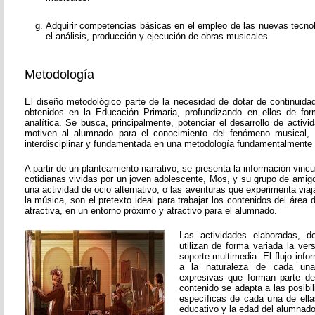
Adquirir competencias básicas en el empleo de las nuevas tecnol
el análisis, producción y ejecución de obras musicales.
Metodología
El diseño metodológico parte de la necesidad de dotar de continuida
obtenidos en la Educación Primaria, profundizando en ellos de fo
analítica. Se busca, principalmente, potenciar el desarrollo de activ
motiven al alumnado para el conocimiento del fenómeno musical, 
interdisciplinar y fundamentada en una metodología fundamentalmente p
A partir de un planteamiento narrativo, se presenta la información vinc
cotidianas vividas por un joven adolescente, Mos, y su grupo de amigos
una actividad de ocio alternativo, o las aventuras que experimenta viaj
la música, son el pretexto ideal para trabajar los contenidos del áre
atractiva, en un entorno próximo y atractivo para el alumnado.
Las actividades elaboradas, de
utilizan de forma variada la vers
soporte multimedia. El flujo inf
a la naturaleza de cada una
expresivas que forman parte de
contenido se adapta a las posibi
específicas de cada una de ella
educativo y la edad del alumnado 