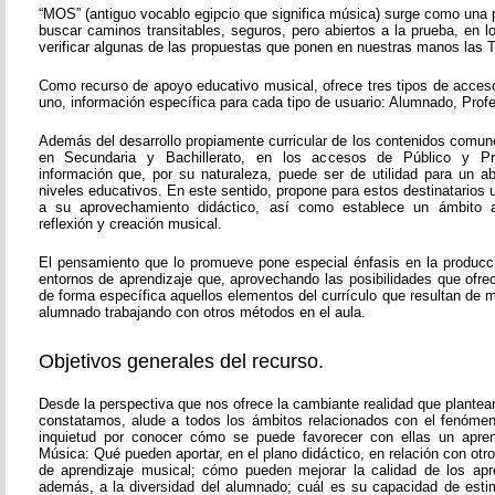
“MOS” (antiguo vocablo egipcio que significa música) surge como una 
buscar caminos transitables, seguros, pero abiertos a la prueba, en 
verificar algunas de las propuestas que ponen en nuestras manos las T
Como recurso de apoyo educativo musical, ofrece tres tipos de acces
uno, información específica para cada tipo de usuario: Alumnado, Prof
Además del desarrollo propiamente curricular de los contenidos comun
en Secundaria y Bachillerato, en los accesos de Público y Pr
información que, por su naturaleza, puede ser de utilidad para un 
niveles educativos. En este sentido, propone para estos destinatarios
a su aprovechamiento didáctico, así como establece un ámbito a
reflexión y creación musical.
El pensamiento que lo promueve pone especial énfasis en la producc
entornos de aprendizaje que, aprovechando las posibilidades que ofre
de forma específica aquellos elementos del currículo que resultan de ma
alumnado trabajando con otros métodos en el aula.
Objetivos generales del recurso.
Desde la perspectiva que nos ofrece la cambiante realidad que plante
constatamos, alude a todos los ámbitos relacionados con el fenóme
inquietud por conocer cómo se puede favorecer con ellas un aprend
Música: Qué pueden aportar, en el plano didáctico, en relación con ot
de aprendizaje musical; cómo pueden mejorar la calidad de los apr
además, a la diversidad del alumnado; cuál es su capacidad de esti