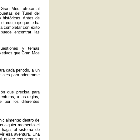
 Gran Mos, ofrece al
 puertas del Túnel del
 históricas. Antes de
 el equipaje que le ha
ra completar con éxito
 puede encontrar las
uestiones y temas
bjetivos que Gran Mos
ra cada periodo, a un
ciales para adentrarse
ión que precisa para
enturas, a las reglas,
 por los diferentes
nicialmente; dentro de
 cualquier momento el
 haga, el sistema de
ivir esa aventura. Una
si quiere recuperar su