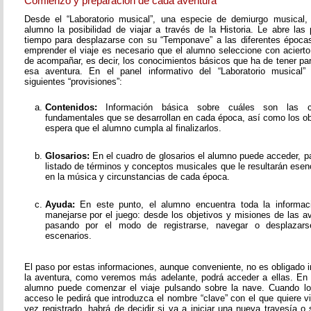
Comienzo y preparación de cada aventura
Desde el “Laboratorio musical”, una especie de demiurgo musical,
alumno la posibilidad de viajar a través de la Historia. Le abre las
tiempo para desplazarse con su “Temponave” a las diferentes épocas
emprender el viaje es necesario que el alumno seleccione con acierto
de acompañar, es decir, los conocimientos básicos que ha de tener pa
esa aventura. En el panel informativo del “Laboratorio musical”
siguientes “provisiones”:
Contenidos:
Información básica sobre cuáles son las c
fundamentales que se desarrollan en cada época, así como los o
espera que el alumno cumpla al finalizarlos.
Glosarios:
En el cuadro de glosarios el alumno puede acceder, pa
listado de términos y conceptos musicales que le resultarán esen
en la música y circunstancias de cada época.
Ayuda:
En este punto, el alumno encuentra toda la informac
manejarse por el juego: desde los objetivos y misiones de las av
pasando por el modo de registrarse, navegar o desplazarse
escenarios.
El paso por estas informaciones, aunque conveniente, no es obligado i
la aventura, como veremos más adelante, podrá acceder a ellas. En
alumno puede comenzar el viaje pulsando sobre la nave. Cuando lo
acceso le pedirá que introduzca el nombre “clave” con el que quiere v
vez registrado, habrá de decidir si va a iniciar una nueva travesía o 