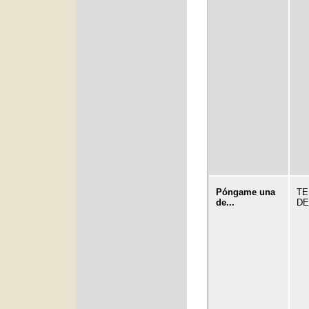
Póngame una
TE
de...
DE