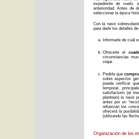
expediente de vuelo, e
anterioridad. Antes de 
seleccionar la época histó
Con la nave sobrevolan
para darle los detalles de
Informarle de cuál e
Ofrecerle el
cuad
circunstancias mus
viajar.
Pedirle que
comprue
sobre aspectos gene
pueda verificar qu
temporal, principa
satisfactorio (al 
plantean) la nave p
antes por un “reci
refuerzan los conc
ofrecerá la posibil
(utilizando las flec
Organización de los e