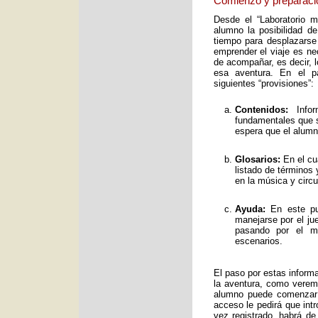
Comienzo y preparaci
Desde el “Laboratorio 
alumno la posibilidad de
tiempo para desplazarse
emprender el viaje es ne
de acompañar, es decir, 
esa aventura. En el pa
siguientes “provisiones”:
Contenidos:
Infor
fundamentales que s
espera que el alumno
Glosarios:
En el cu
listado de términos
en la música y circ
Ayuda:
En este pun
manejarse por el ju
pasando por el mo
escenarios.
El paso por estas inform
la aventura, como verem
alumno puede comenzar 
acceso le pedirá que int
vez registrado, habrá de 