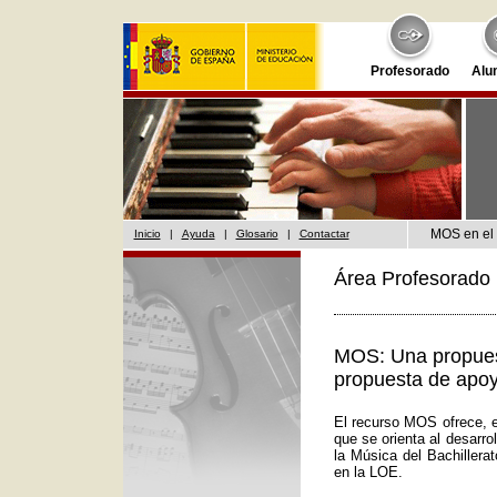
Profesorado
Alu
MOS en el 
Inicio
|
Ayuda
|
Glosario
|
Contactar
Área Profesorado 
MOS: Una propuest
propuesta de apoy
El recurso MOS ofrece, e
que se orienta al desarr
la Música del Bachillera
en la LOE.