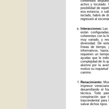
contenidos dispue
activo y locutado.
posibilidad de repet
esa estancia, o sal
teclado, habrá de d
regresará al escenar
Interacciones:
Las i
están configurad
coherentes con la hi
muy variado, y res
diversidad. De es
líneas de tiempo, 
informativos, has
requieren un tiemp
ayudas que le indic
complejidad de lo qu
alumno por la avent
motive su inquietud
camino.
Renacimiento:
Mos 
impresor venecian
desarrollando el f
técnica. Todo par
conspiración que t
trascendental para
salvar dichos tipos.