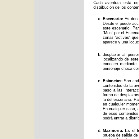
Cada aventura está org
distribución de los conte
Escenario:
Es donde
Desde él puede acce
este escenario. Par
“Mos” por el Escenar
zonas “activas” qu
aparece y una locuc
desplazar al perso
localizando de est
conocen mediante 
personaje choca con
Estancias:
Son cada
contenidos de la av
paso a las Interac
forma de desplazars
la del escenario. Pa
en cualquier moment
En cualquier caso, a
de esos contenidos
podrá entrar a distr
Mazmorra:
Es el lu
prueba de salida de