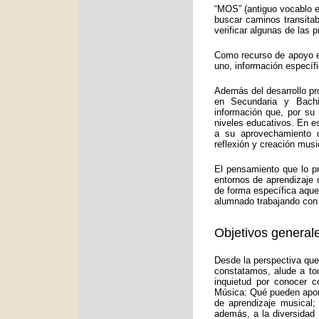
“MOS” (antiguo vocablo e
buscar caminos transitab
verificar algunas de las
Como recurso de apoyo ed
uno, información específ
Además del desarrollo pr
en Secundaria y Bachi
información que, por su
niveles educativos. En e
a su aprovechamiento d
reflexión y creación musi
El pensamiento que lo p
entornos de aprendizaje 
de forma específica aquel
alumnado trabajando con 
Objetivos generale
Desde la perspectiva que
constatamos, alude a to
inquietud por conocer c
Música: Qué pueden aport
de aprendizaje musical;
además, a la diversidad