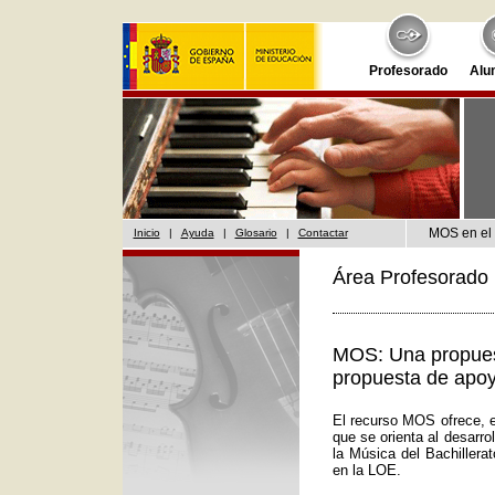
Profesorado
Alu
MOS en el 
Inicio
|
Ayuda
|
Glosario
|
Contactar
Área Profesorado 
MOS: Una propuest
propuesta de apoy
El recurso MOS ofrece, e
que se orienta al desarr
la Música del Bachillera
en la LOE.