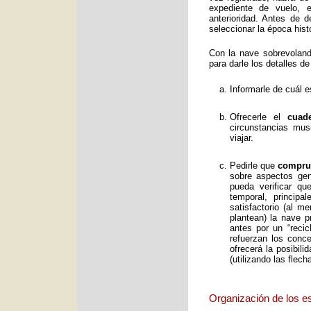
expediente de vuelo, e
anterioridad. Antes de 
seleccionar la época histó
Con la nave sobrevolan
para darle los detalles de
Informarle de cuál e
Ofrecerle el
cuad
circunstancias mus
viajar.
Pedirle que
comprue
sobre aspectos gene
pueda verificar qu
temporal, principa
satisfactorio (al 
plantean) la nave p
antes por un “reci
refuerzan los conc
ofrecerá la posibil
(utilizando las flec
Organización de los e