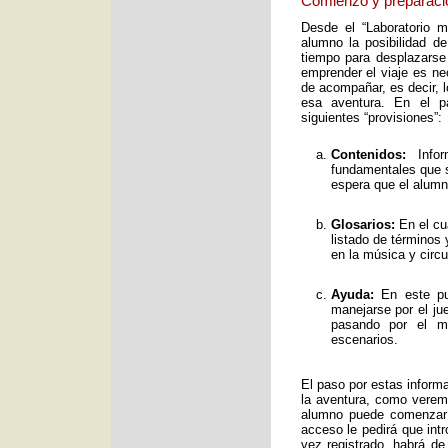
Comienzo y preparaci
Desde el “Laboratorio 
alumno la posibilidad de
tiempo para desplazarse
emprender el viaje es ne
de acompañar, es decir, 
esa aventura. En el pa
siguientes “provisiones”:
Contenidos:
Infor
fundamentales que s
espera que el alumno
Glosarios:
En el cu
listado de términos
en la música y circ
Ayuda:
En este pun
manejarse por el ju
pasando por el mo
escenarios.
El paso por estas inform
la aventura, como verem
alumno puede comenzar 
acceso le pedirá que int
vez registrado, habrá de 