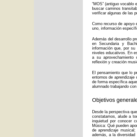
“MOS” (antiguo vocablo e
buscar caminos transitab
verificar algunas de las
Como recurso de apoyo ed
uno, información específ
Además del desarrollo pr
en Secundaria y Bachi
información que, por su
niveles educativos. En e
a su aprovechamiento d
reflexión y creación musi
El pensamiento que lo p
entornos de aprendizaje 
de forma específica aquel
alumnado trabajando con 
Objetivos generale
Desde la perspectiva que
constatamos, alude a to
inquietud por conocer c
Música: Qué pueden aport
de aprendizaje musical;
además, a la diversidad