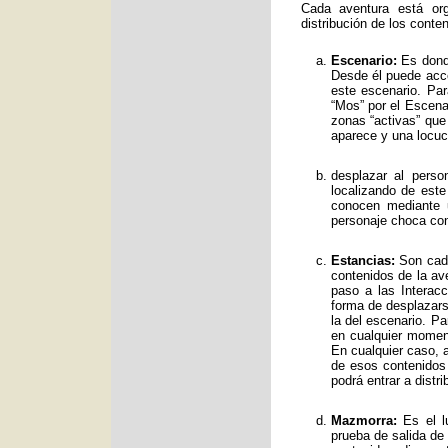
Cada aventura está org
distribución de los conte
Escenario:
Es donde
Desde él puede acce
este escenario. Par
“Mos” por el Escenar
zonas “activas” qu
aparece y una locuc
desplazar al perso
localizando de est
conocen mediante 
personaje choca con
Estancias:
Son cada
contenidos de la av
paso a las Interac
forma de desplazars
la del escenario. Pa
en cualquier moment
En cualquier caso, a
de esos contenidos
podrá entrar a distr
Mazmorra:
Es el lu
prueba de salida de