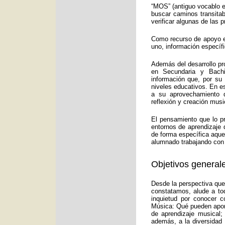
“MOS” (antiguo vocablo e
buscar caminos transitab
verificar algunas de las
Como recurso de apoyo ed
uno, información específ
Además del desarrollo pr
en Secundaria y Bachi
información que, por su
niveles educativos. En e
a su aprovechamiento d
reflexión y creación musi
El pensamiento que lo p
entornos de aprendizaje 
de forma específica aquel
alumnado trabajando con 
Objetivos generale
Desde la perspectiva que
constatamos, alude a to
inquietud por conocer c
Música: Qué pueden aport
de aprendizaje musical;
además, a la diversidad