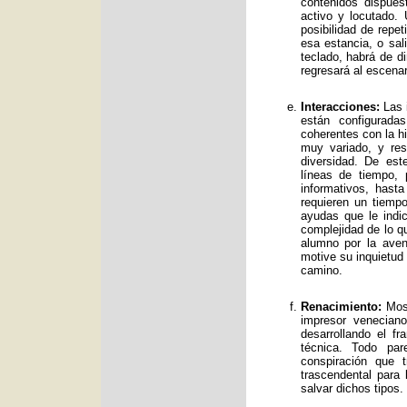
contenidos dispue
activo y locutado.
posibilidad de repet
esa estancia, o sal
teclado, habrá de d
regresará al escenar
Interacciones:
Las i
están configurad
coherentes con la hi
muy variado, y res
diversidad. De es
líneas de tiempo, 
informativos, has
requieren un tiemp
ayudas que le indic
complejidad de lo qu
alumno por la avent
motive su inquietud
camino.
Renacimiento:
Mos 
impresor venecian
desarrollando el f
técnica. Todo par
conspiración que t
trascendental para
salvar dichos tipos.