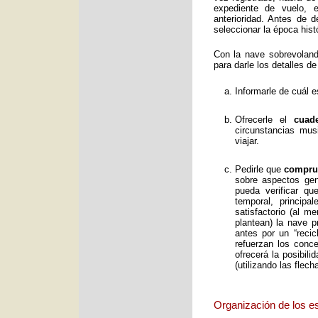
expediente de vuelo, e
anterioridad. Antes de 
seleccionar la época histó
Con la nave sobrevolan
para darle los detalles de
Informarle de cuál e
Ofrecerle el
cuad
circunstancias mus
viajar.
Pedirle que
comprue
sobre aspectos gene
pueda verificar qu
temporal, principa
satisfactorio (al 
plantean) la nave p
antes por un “reci
refuerzan los conc
ofrecerá la posibil
(utilizando las flec
Organización de los e