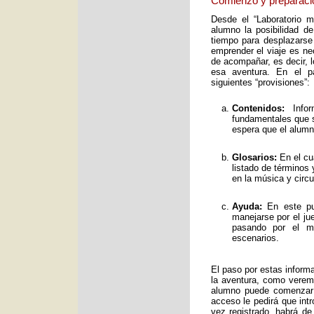
Comienzo y preparaci
Desde el “Laboratorio 
alumno la posibilidad de
tiempo para desplazarse
emprender el viaje es ne
de acompañar, es decir, 
esa aventura. En el pa
siguientes “provisiones”:
Contenidos:
Infor
fundamentales que s
espera que el alumno
Glosarios:
En el cu
listado de términos
en la música y circ
Ayuda:
En este pun
manejarse por el ju
pasando por el mo
escenarios.
El paso por estas inform
la aventura, como verem
alumno puede comenzar 
acceso le pedirá que int
vez registrado, habrá de 