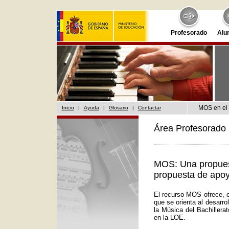
Profesorado
Alu
MOS en el 
Inicio
|
Ayuda
|
Glosario
|
Contactar
Área Profesorado 
MOS: Una propuest
propuesta de apoy
El recurso MOS ofrece, e
que se orienta al desarr
la Música del Bachillera
en la LOE.