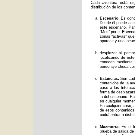
Cada aventura está org
distribución de los conte
Escenario:
Es donde
Desde él puede acce
este escenario. Par
“Mos” por el Escenar
zonas “activas” qu
aparece y una locuc
desplazar al perso
localizando de est
conocen mediante 
personaje choca con
Estancias:
Son cada
contenidos de la av
paso a las Interac
forma de desplazars
la del escenario. Pa
en cualquier moment
En cualquier caso, a
de esos contenidos
podrá entrar a distr
Mazmorra:
Es el lu
prueba de salida de