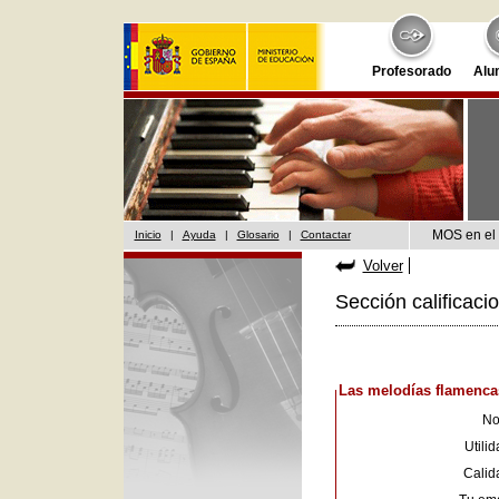
Profesorado
Alu
MOS en el 
Inicio
|
Ayuda
|
Glosario
|
Contactar
Volver
Sección calificaci
Las melodías flamenca
No
Utilid
Calid