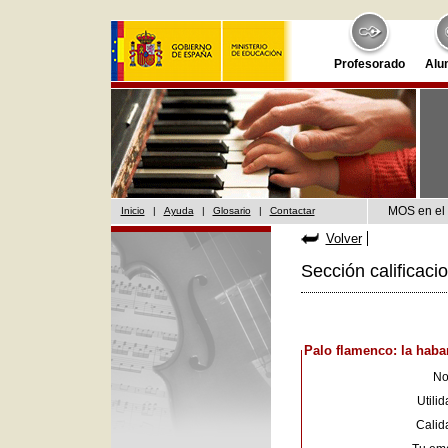
Profesorado
Alu
MOS en el 
Inicio
|
Ayuda
|
Glosario
|
Contactar
Volver
Sección calificaci
Palo flamenco: la haba
No
Utilid
Calid