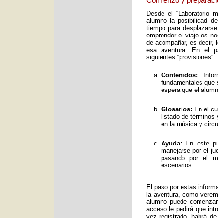
Comienzo y preparaci
Desde el “Laboratorio 
alumno la posibilidad de
tiempo para desplazarse
emprender el viaje es ne
de acompañar, es decir, 
esa aventura. En el pa
siguientes “provisiones”:
Contenidos:
Infor
fundamentales que s
espera que el alumno
Glosarios:
En el cu
listado de términos
en la música y circ
Ayuda:
En este pun
manejarse por el ju
pasando por el mo
escenarios.
El paso por estas inform
la aventura, como verem
alumno puede comenzar 
acceso le pedirá que int
vez registrado, habrá de 