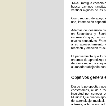
“MOS” (antiguo vocablo e
buscar caminos transitab
verificar algunas de las
Como recurso de apoyo ed
uno, información específ
Además del desarrollo pr
en Secundaria y Bachi
información que, por su
niveles educativos. En e
a su aprovechamiento d
reflexión y creación musi
El pensamiento que lo p
entornos de aprendizaje 
de forma específica aquel
alumnado trabajando con 
Objetivos generale
Desde la perspectiva que
constatamos, alude a to
inquietud por conocer c
Música: Qué pueden aport
de aprendizaje musical;
además, a la diversidad