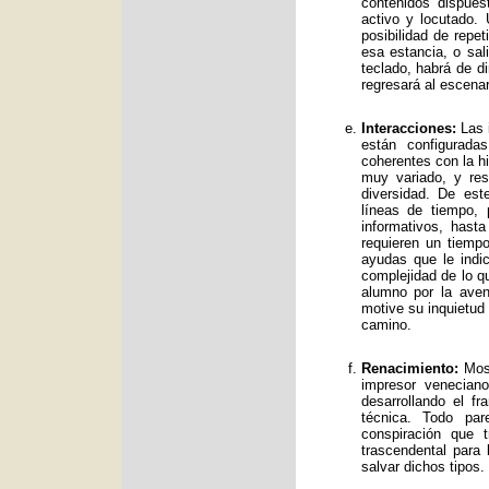
contenidos dispue
activo y locutado.
posibilidad de repet
esa estancia, o sal
teclado, habrá de d
regresará al escenar
Interacciones:
Las i
están configurad
coherentes con la hi
muy variado, y res
diversidad. De es
líneas de tiempo, 
informativos, has
requieren un tiemp
ayudas que le indic
complejidad de lo qu
alumno por la avent
motive su inquietud
camino.
Renacimiento:
Mos 
impresor venecian
desarrollando el f
técnica. Todo par
conspiración que t
trascendental para
salvar dichos tipos.