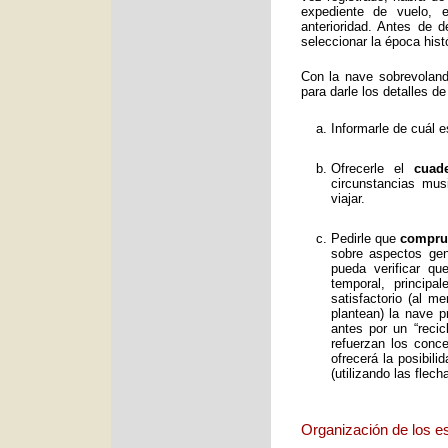
expediente de vuelo, e
anterioridad. Antes de 
seleccionar la época histó
Con la nave sobrevolan
para darle los detalles de
Informarle de cuál e
Ofrecerle el
cuad
circunstancias mus
viajar.
Pedirle que
comprue
sobre aspectos gene
pueda verificar qu
temporal, principa
satisfactorio (al 
plantean) la nave p
antes por un “reci
refuerzan los conc
ofrecerá la posibil
(utilizando las flec
Organización de los e