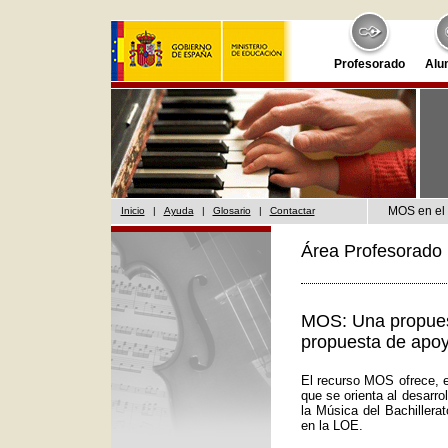
Profesorado
Alu
MOS en el 
Inicio
|
Ayuda
|
Glosario
|
Contactar
Área Profesorado 
MOS: Una propuest
propuesta de apoy
El recurso MOS ofrece, e
que se orienta al desarr
la Música del Bachillera
en la LOE.