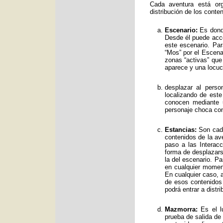
Cada aventura está org
distribución de los conte
Escenario:
Es donde
Desde él puede acce
este escenario. Par
“Mos” por el Escenar
zonas “activas” qu
aparece y una locuc
desplazar al perso
localizando de est
conocen mediante 
personaje choca con
Estancias:
Son cada
contenidos de la av
paso a las Interac
forma de desplazars
la del escenario. Pa
en cualquier moment
En cualquier caso, a
de esos contenidos
podrá entrar a distr
Mazmorra:
Es el lu
prueba de salida de